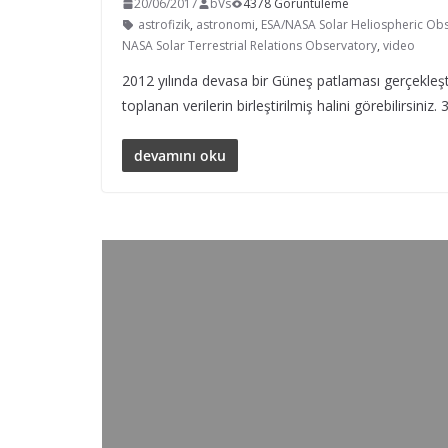
20/06/2017
bVs
4378 Görüntüleme
astrofizik
,
astronomi
,
ESA/NASA Solar Heliospheric Ob
NASA Solar Terrestrial Relations Observatory
,
video
2012 yılında devasa bir Güneş patlaması gerçekleşt
toplanan verilerin birleştirilmiş halini görebilirsiniz
devamını oku