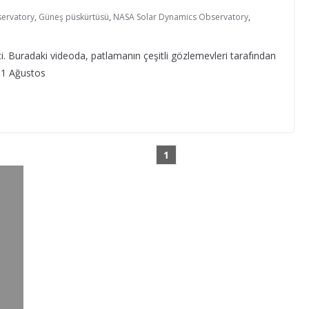
servatory
,
Güneş püskürtüsü
,
NASA Solar Dynamics Observatory
,
i. Buradaki videoda, patlamanın çeşitli gözlemevleri tarafından
. 31 Ağustos
1