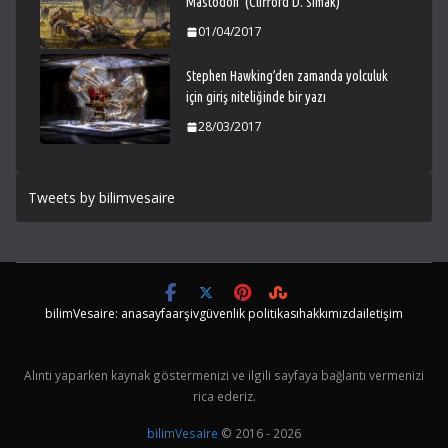
Mastodon’ (Clifford D. Simak)
01/04/2017
Stephen Hawking’den zamanda yolculuk
için giriş niteliğinde bir yazı
28/03/2017
Tweets by bilimvesaire
bilimVesaire: anasayfa
arşiv
güvenlik politikası
hakkımızda
iletişim
Alıntı yaparken kaynak göstermenizi ve ilgili sayfaya bağlantı vermenizi
rica ederiz.
bilimVesaire
© 2016 - 2026