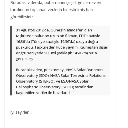
Buradaki videoda, patlamanın çeşitli gözlemevleri
tarafından toplanan verilerin birleştirilmiş halini
görebilirsiniz.
31 Ağustos 2012’de, Güneş’in atmosferi olan
taçkürede bulunan uzun bir flaman, EDT saatiyle
16:36’da (Türkiye saatiyle 19:36’da) uzaya doğru
püskürdü. Taçküreden kütle yayılımı, Güneş’ten dışarı
doğru saniyede 900 mil (yaklaşık 1450 km) hızla
gerçekleşti.
Buradaki video, püskürmeyi, NASA Solar Dynamics
Observatory (SDO), NASA Solar Terrestrial Relations
Observatory (STEREO), ve ESA/NASA Solar
Heliospheric Observatory (SOHO) tarafından
kaydedilen veriler ile hazırlandı.
İyi seyirler…