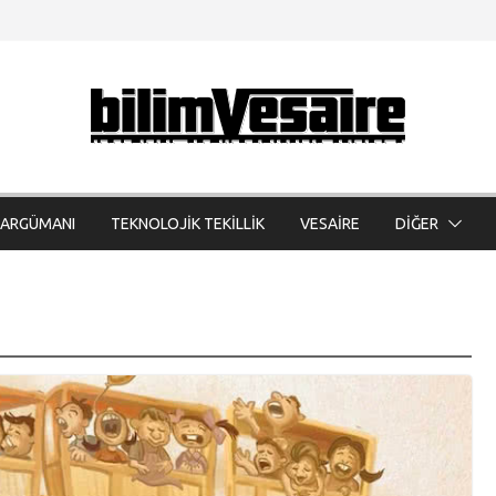
 ARGÜMANI
TEKNOLOJİK TEKİLLİK
VESAİRE
DİĞER