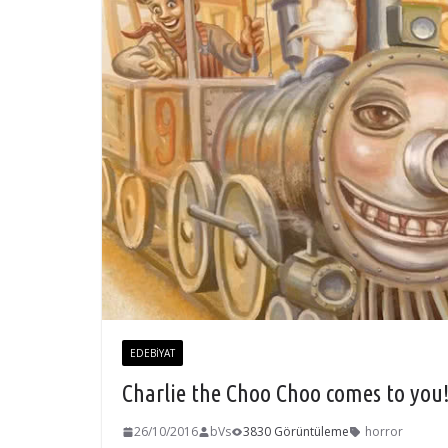
EDEBIYAT
Charlie the Choo Choo comes to you
26/10/2016
bVs
3830 Görüntüleme
horror