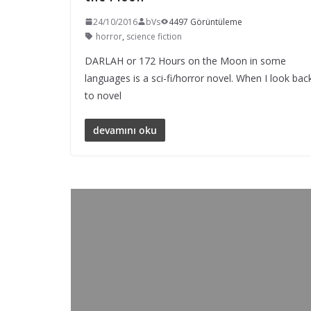
24/10/2016
bVs
4497 Görüntüleme
horror
,
science fiction
DARLAH or 172 Hours on the Moon in some
languages is a sci-fi/horror novel. When I look bac
to novel
devamını oku