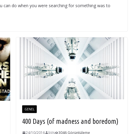
 you can do when you were searching for something was to
GENEL
400 Days (of madness and boredom)
24/10/2016
bVs
3046 Görüntüleme