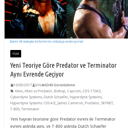
Zaten ilk bakışta birbirlerini oldukça andırıyorlar
FILM
Yeni Teoriye Göre Predator ve Terminator
Aynı Evrende Geçiyor
10/05/2017
bVs
6349 Görüntüleme
Alien
,
Alien vs Predator
,
Bishop
,
Capcom
,
CDS-170A3
,
Cyberdyne Systems
,
Dutch Schaefer
,
Hyperdyne Systems
,
Hyperdyne Systems 120-A/2
,
James Cameron
,
Predator
,
SKYNET
,
T-800
,
Terminator
Yeni hayran teorisine göre Predator evreni ile Terminator
evreni aslında aynı, ve T-800 aslında Dutch Schaefer