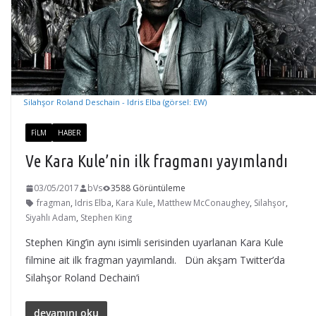
Silahşor Roland Deschain - Idris Elba (görsel: EW)
FILM
HABER
Ve Kara Kule’nin ilk fragmanı yayımlandı
03/05/2017
bVs
3588 Görüntüleme
fragman
,
Idris Elba
,
Kara Kule
,
Matthew McConaughey
,
Silahşor
,
Siyahlı Adam
,
Stephen King
Stephen King’in aynı isimli serisinden uyarlanan Kara Kule
filmine ait ilk fragman yayımlandı. Dün akşam Twitter’da
Silahşor Roland Dechain‘i
devamını oku