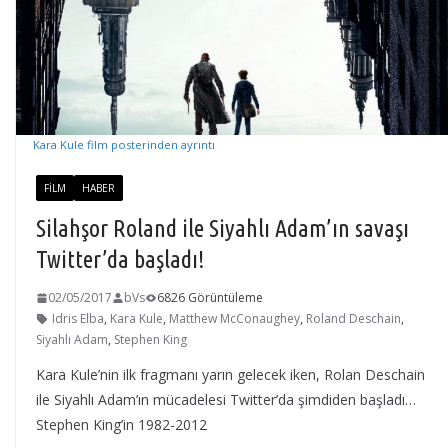
Kara Kule film posterinden ayrıntı
FILM
HABER
Silahşor Roland ile Siyahlı Adam’ın savaşı
Twitter’da başladı!
02/05/2017
bVs
6826 Görüntüleme
Idris Elba
,
Kara Kule
,
Matthew McConaughey
,
Roland Deschain
,
Siyahlı Adam
,
Stephen King
Kara Kule’nin ilk fragmanı yarın gelecek iken, Rolan Deschain
ile Siyahlı Adam’ın mücadelesi Twitter’da şimdiden başladı…
Stephen King’in 1982-2012