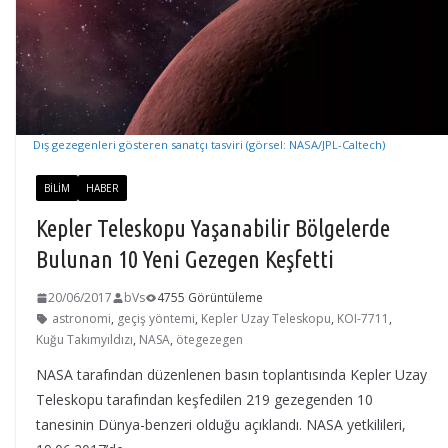
Dış gezegenleri gösteren sanatçı tasviri (görsel: NASA/JPL-Caltech)
BILIM
HABER
Kepler Teleskopu Yaşanabilir Bölgelerde
Bulunan 10 Yeni Gezegen Keşfetti
20/06/2017
bVs
4755 Görüntüleme
astronomi
,
geçiş yöntemi
,
Kepler Uzay Teleskopu
,
KOI-7711
,
Kuğu Takımyıldızı
,
NASA
,
ötegezegen
NASA tarafından düzenlenen basın toplantısında Kepler Uzay
Teleskopu tarafından keşfedilen 219 gezegenden 10
tanesinin Dünya-benzeri olduğu açıklandı. NASA yetkilileri,