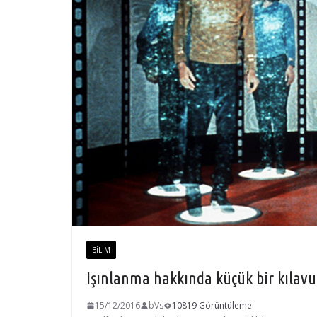
BILIM
Işınlanma hakkında küçük bir kılav
15/12/2016
bVs
10819 Görüntüleme