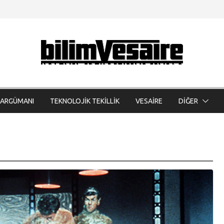
 ARGÜMANI
TEKNOLOJİK TEKİLLİK
VESAİRE
DİĞER