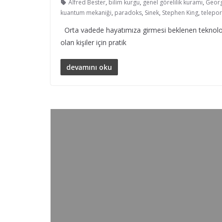
Alfred Bester
,
bilim kurgu
,
genel görelilik kuramı
,
Georg
kuantum mekaniği
,
paradoks
,
Sinek
,
Stephen King
,
telepo
Orta vadede hayatımıza girmesi beklenen teknolojil
olan kişiler için pratik
devamını oku