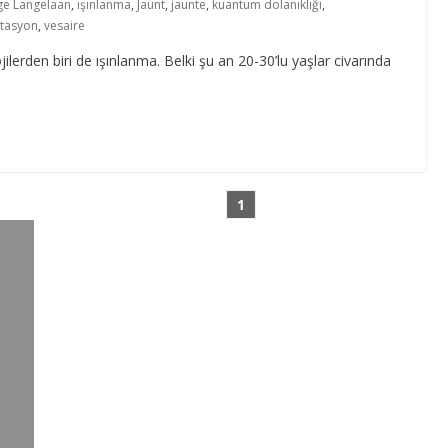
e Langelaan
,
ışınlanma
,
Jaunt
,
jaunte
,
kuantum dolanıklığı
,
rtasyon
,
vesaire
erden biri de ışınlanma. Belki şu an 20-30’lu yaşlar civarında
1