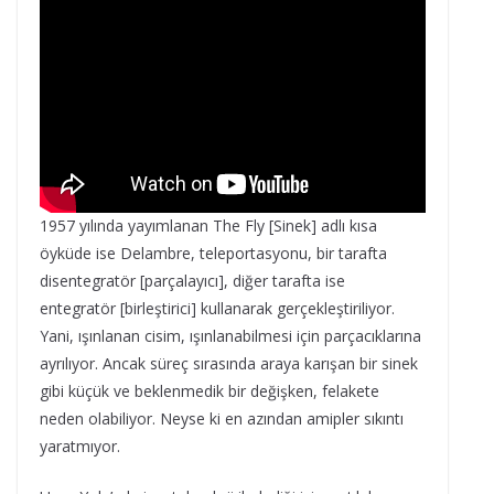
“İçeride bir sonsuzluk var!” – Rudy Foggia
1957 yılında yayımlanan The Fly [Sinek] adlı kısa
öyküde ise Delambre, teleportasyonu, bir tarafta
disentegratör [parçalayıcı], diğer tarafta ise
entegratör [birleştirici] kullanarak gerçekleştiriliyor.
Yani, ışınlanan cisim, ışınlanabilmesi için parçacıklarına
ayrılıyor. Ancak süreç sırasında araya karışan bir sinek
gibi küçük ve beklenmedik bir değişken, felakete
neden olabiliyor. Neyse ki en azından amipler sıkıntı
yaratmıyor.