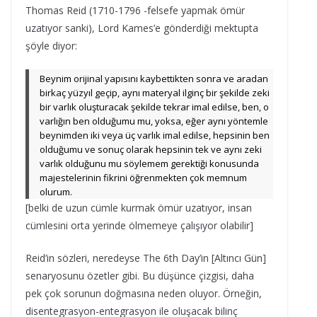
Thomas Reid (1710-1796 -felsefe yapmak ömür
uzatıyor sanki), Lord Kames’e gönderdiği mektupta
şöyle diyor:
Beynim orijinal yapısını kaybettikten sonra ve aradan
birkaç yüzyıl geçip, aynı materyal ilginç bir şekilde zeki
bir varlık oluşturacak şekilde tekrar imal edilse, ben, o
varlığın ben olduğumu mu, yoksa, eğer aynı yöntemle
beynimden iki veya üç varlık imal edilse, hepsinin ben
olduğumu ve sonuç olarak hepsinin tek ve aynı zeki
varlık olduğunu mu söylemem gerektiği konusunda
majestelerinin fikrini öğrenmekten çok memnum
olurum.
[belki de uzun cümle kurmak ömür uzatıyor, insan
cümlesini orta yerinde ölmemeye çalışıyor olabilir]
Reid’in sözleri, neredeyse The 6th Day’in [Altıncı Gün]
senaryosunu özetler gibi. Bu düşünce çizgisi, daha
pek çok sorunun doğmasına neden oluyor. Örneğin,
disentegrasyon-entegrasyon ile oluşacak bilinç