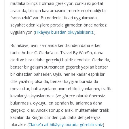
mutlaka bilinçsiz olması gerekiyor, çünkü iki portal
arasında, bilincin kavramasının mümkün olmadığı bir
“sonsuzluk” var. Bu nedenle, ticari uygulamada,
seyahat eden kişilere portala girmeden önce narkoz
uygulanıyor. (
Hikâyeyi buradan okuyabilirsiniz.
)
Bu hikâye, aynı zamanda kendisinden daha erken
tarihli Arthur C. Clarke’a ait Travel By Wire!’ın, daha
ciddi ve biraz daha gerçekçi halidir denebilir. Clarke da,
benzer bir gelişim sürecinden geçerek yapılan benzer
bir cihazdan bahseder. Öykü her ne kadar esprili bir
dille yazılmış olsa da, benzer kaygılar burada da
mevcuttur; hatta ışınlanmanın tehlikeli yanlarının, trafik
kazalarıyla kıyaslanması (ve görece olarak önemsiz
bulunması), öyküyü, en azından bu anlamda daha
gerçekçi kılar. Ancak sonuç olarak, muhtemelen trafik
kazaları da King’in dilinden çok daha dehşetengiz
olacaktır (
Clarke’a ait hikâyeyi burada görebilirsiniz
)