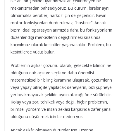
ise ani bir şekilde uyandırmaktan çekinmeyen bir
mekanizmadan bahsediyoruz. Bu durum, birebir aynı
olmamakla beraber, narkoz için de geçerlidir. Beyin
motor fonksiyonları durdurulmaz, “bastırılır”. Ancak
bizim ideal operasyonlarımızda dahi, bu fonksiyonların
düzenlendiği merkezlerin değiştirilmesi sırasında
kaçınılmaz olarak kesintiler yaşanacaktır. Problem, bu
kesintilerde vücut bulur.
Problemin aşikâr çözümü olarak, gelecekte bilincin ne
olduğuna dair açık ve seçik ve daha önemlisi
matematiksel bir bilinç kuramına ulaşırsak, çözümlerin
veya yapay bilinç ile yapılacak deneylerin, bizi şüpheye
yer bırakmayacak şekilde aydınlatacağı öne sürülebilir.
Kolay veya zor, tehlikeli veya değil, hiçbir problemin,
bilimsel yöntem ve insan zekâsı karşısında zafer şansı
olduğunu düşünmek için bir neden yok.
Ancak aşikâr olmayan durumlar için, üzerine