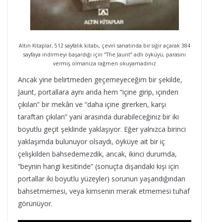
Altın Kitaplar, 512 sayfalık kitabı, çeviri sanatında bir sığır açarak 384
sayfaya indirmeyi başardığı için “The Jaunt” adlı öyküyü, parasını
vermiş olmanıza rağmen okuyamadınız
Ancak yine belirtmeden geçemeyeceğim bir şekilde,
Jaunt, portallara aynı anda hem “içine girip, içinden
çıkılan” bir mekân ve “daha içine girerken, karşı
taraftan çıkılan” yani arasında durabileceğiniz bir iki
boyutlu geçit şeklinde yaklaşıyor. Eğer yalnızca birinci
yaklaşımda bulunuyor olsaydı, öyküye ait bir iç
çelişkilden bahsedemezdik, ancak, ikinci durumda,
“beynin hangi kesitinde” (sonuçta dışarıdaki kişi için
portallar iki boyutlu yüzeyler) sorunun yaşandığından
bahsetmemesi, veya kimsenin merak etmemesi tuhaf
görünüyor.