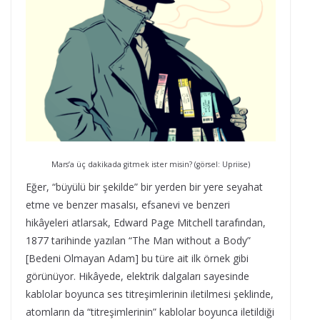
Mars’a üç dakikada gitmek ister misin? (görsel: Upriise)
Eğer, “büyülü bir şekilde” bir yerden bir yere seyahat
etme ve benzer masalsı, efsanevi ve benzeri
hikâyeleri atlarsak, Edward Page Mitchell tarafından,
1877 tarihinde yazılan “The Man without a Body”
[Bedeni Olmayan Adam] bu türe ait ilk örnek gibi
görünüyor. Hikâyede, elektrik dalgaları sayesinde
kablolar boyunca ses titreşimlerinin iletilmesi şeklinde,
atomların da “titreşimlerinin” kablolar boyunca iletildiği