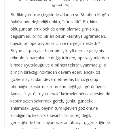
Peki ama kuantum fizikçileri bu karizmayı ışınlayabilecek mi?
(görsel: EW)
Bu fikir yürütme çizgisinde atlanan ve Stephen King’in
öyküsünde değindiği nokta, “süreklilik”. Bu, kim
olduğundan artık pek de emin olamadığımız kişi,
değişimleri, bilinci bir an olsun kesintiye uğramadan,
büyülü bir operasyon zinciri ile mi geçirmektedir?
Beyne ait parçalar birer birer, keyfi derece gelişmiş
teknolojik parçalar ile değiştirilirken, operasyonlardan
birinde uyutulduğu ve o bilincin tekrar uyanmadığı, o
bilincin bıraktığı noktadan devam eden, ancak öz
gözlem açısından devam etmemiş bir çizgi olup
olmadığını kestirmek mümkün değil gibi görünüyor.
Ayrıca, “uyku”, “uyutulmak” kelimelerinin cazibesine de
kapılmaktan sakınmak gerek, çünkü gündelik
anlamdaki uyku, beynin tüm işlevleri göz önüne
alındığında, kesinlikle kesintili bir süreç değil;
gerektiğinde bilinci uyanmaktan alıkoyan, gerektiğinde