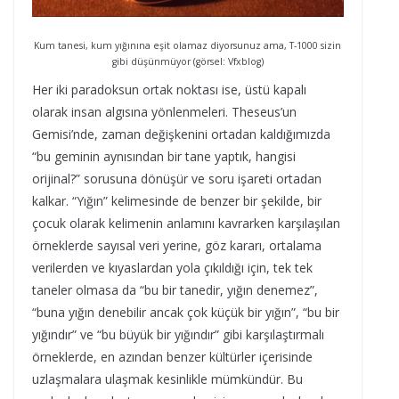
Kum tanesi, kum yığınına eşit olamaz diyorsunuz ama, T-1000 sizin
gibi düşünmüyor (görsel: Vfxblog)
Her iki paradoksun ortak noktası ise, üstü kapalı
olarak insan algısına yönlenmeleri. Theseus’un
Gemisi’nde, zaman değişkenini ortadan kaldığımızda
“bu geminin aynısından bir tane yaptık, hangisi
orijinal?” sorusuna dönüşür ve soru işareti ortadan
kalkar. “Yığın” kelimesinde de benzer bir şekilde, bir
çocuk olarak kelimenin anlamını kavrarken karşılaşılan
örneklerde sayısal veri yerine, göz kararı, ortalama
verilerden ve kıyaslardan yola çıkıldığı için, tek tek
taneler olmasa da “bu bir tanedir, yığın denemez”,
“buna yığın denebilir ancak çok küçük bir yığın”, “bu bir
yığındır” ve “bu büyük bir yığındır” gibi karşılaştırmalı
örneklerde, en azından benzer kültürler içerisinde
uzlaşmalara ulaşmak kesinlikle mümkündür. Bu