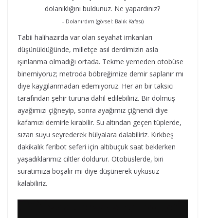
dolanıklığını buldunuz. Ne yapardınız?
– Dolanırdım (görsel: Balık Kafası)
Tabii halihazırda var olan seyahat imkanları
düşünüldüğünde, milletçe asıl derdimizin asla
ışınlanma olmadığı ortada. Tekme yemeden otobüse
binemiyoruz; metroda böbreğimize demir saplanır mı
diye kaygılanmadan edemiyoruz. Her an bir taksici
tarafından şehir turuna dahil edilebiliriz. Bir dolmuş
ayağımızı çiğneyip, sonra ayağımız çiğnendi diye
kafamızı demirle kırabilir. Su altından geçen tüplerde,
sızan suyu seyrederek hülyalara dalabiliriz. Kırkbeş
dakikalık feribot seferi için altıbuçuk saat beklerken
yaşadıklarımız ciltler doldurur. Otobüslerde, biri
suratımıza boşalır mı diye düşünerek uykusuz
kalabiliriz.