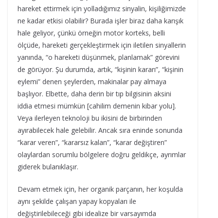
hareket ettirmek için yolladığımız sinyalin, kişiliğimizde
ne kadar etkisi olabilir? Burada işler biraz daha karışık
hale geliyor, çünkü örneğin motor korteks, belli
ölçüde, hareketi gerçekleştirmek için iletilen sinyallerin
yanında, “o hareketi düşünmek, planlamak” görevini
de görüyor. Şu durumda, artık, “kişinin kararı”, “kişinin
eylemi” denen şeylerden, makinalar pay almaya
başlıyor. Elbette, daha derin bir tıp bilgisinin aksini
iddia etmesi mümkün [cahilim demenin kibar yolu].
Veya ilerleyen teknoloji bu ikisini de birbirinden
ayırabilecek hale gelebilir. Ancak sıra eninde sonunda
“karar veren”, “kararsız kalan”, “karar değiştiren”
olaylardan sorumlu bölgelere doğru geldikçe, ayrımlar
giderek bulanıklaşır.
Devam etmek için, her organik parçanın, her koşulda
aynı şekilde çalışan yapay kopyaları ile
değiştirilebileceği gibi idealize bir varsayımda