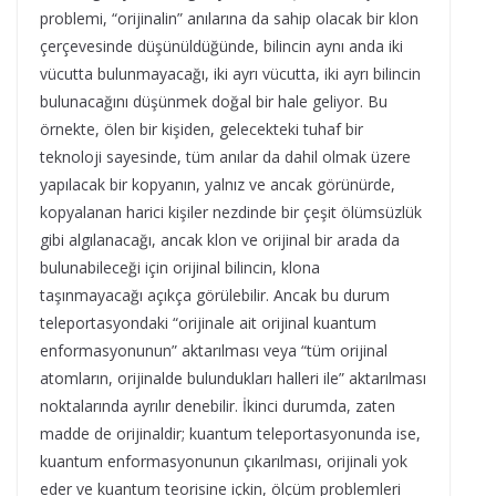
problemi, “orijinalin” anılarına da sahip olacak bir klon
çerçevesinde düşünüldüğünde, bilincin aynı anda iki
vücutta bulunmayacağı, iki ayrı vücutta, iki ayrı bilincin
bulunacağını düşünmek doğal bir hale geliyor. Bu
örnekte, ölen bir kişiden, gelecekteki tuhaf bir
teknoloji sayesinde, tüm anılar da dahil olmak üzere
yapılacak bir kopyanın, yalnız ve ancak görünürde,
kopyalanan harici kişiler nezdinde bir çeşit ölümsüzlük
gibi algılanacağı, ancak klon ve orijinal bir arada da
bulunabileceği için orijinal bilincin, klona
taşınmayacağı açıkça görülebilir. Ancak bu durum
teleportasyondaki “orijinale ait orijinal kuantum
enformasyonunun” aktarılması veya “tüm orijinal
atomların, orijinalde bulundukları halleri ile” aktarılması
noktalarında ayrılır denebilir. İkinci durumda, zaten
madde de orijinaldir; kuantum teleportasyonunda ise,
kuantum enformasyonunun çıkarılması, orijinali yok
eder ve kuantum teorisine içkin, ölçüm problemleri