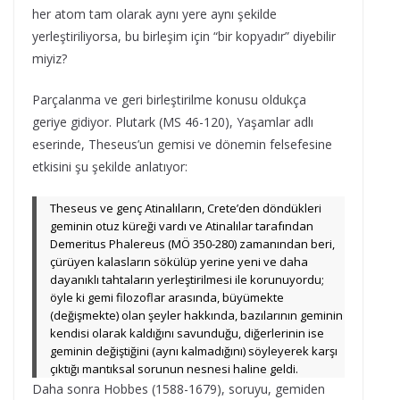
her atom tam olarak aynı yere aynı şekilde
yerleştiriliyorsa, bu birleşim için “bir kopyadır” diyebilir
miyiz?
Parçalanma ve geri birleştirilme konusu oldukça
geriye gidiyor. Plutark (MS 46-120), Yaşamlar adlı
eserinde, Theseus’un gemisi ve dönemin felsefesine
etkisini şu şekilde anlatıyor:
Theseus ve genç Atinalıların, Crete’den döndükleri
geminin otuz küreği vardı ve Atinalılar tarafından
Demeritus Phalereus (MÖ 350-280) zamanından beri,
çürüyen kalasların sökülüp yerine yeni ve daha
dayanıklı tahtaların yerleştirilmesi ile korunuyordu;
öyle ki gemi filozoflar arasında, büyümekte
(değişmekte) olan şeyler hakkında, bazılarının geminin
kendisi olarak kaldığını savunduğu, diğerlerinin ise
geminin değiştiğini (aynı kalmadığını) söyleyerek karşı
çıktığı mantıksal sorunun nesnesi haline geldi.
Daha sonra Hobbes (1588-1679), soruyu, gemiden