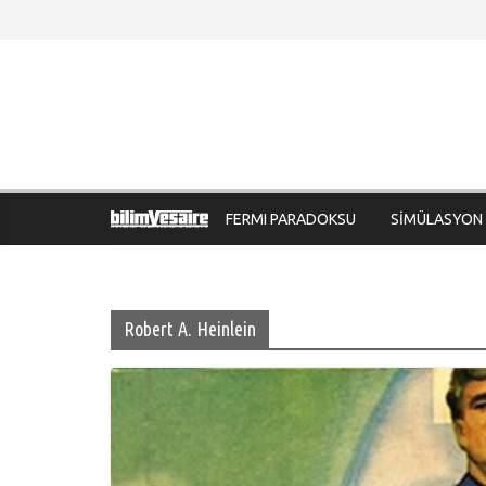
Skip
to
content
FERMI PARADOKSU
SİMÜLASYON
Robert A. Heinlein