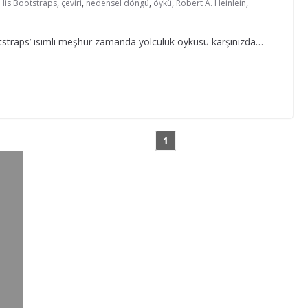
His Bootstraps
,
çeviri
,
nedensel döngü
,
öykü
,
Robert A. Heinlein
,
tstraps’ isimli meşhur zamanda yolculuk öyküsü karşınızda…
1