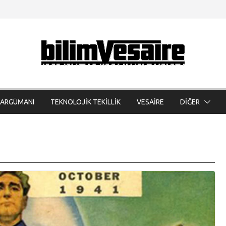
 ARGÜMANI
TEKNOLOJİK TEKİLLİK
VESAİRE
DİĞER