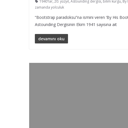
1940'lar
,
20. yüzyıl
,
Astounding dergisi
,
bilim kurgu
,
By 
zamanda yolculuk
“Bootstrap paradoksu”na ismini veren ‘By His Boo
Astounding Dergisinin Ekim 1941 sayısına ait
devamını oku