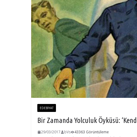
EDEBIYAT
Bir Zamanda Yolculuk Öyküsü: ‘Kendi
29/03/2017
bVs
43363 Görüntüleme