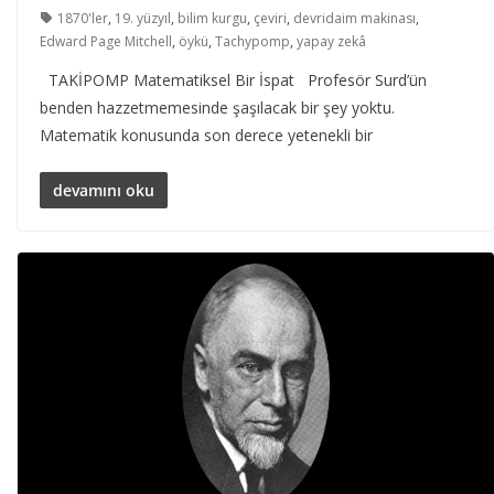
1870'ler
,
19. yüzyıl
,
bilim kurgu
,
çeviri
,
devridaim makinası
,
Edward Page Mitchell
,
öykü
,
Tachypomp
,
yapay zekâ
TAKİPOMP Matematiksel Bir İspat Profesör Surd’ün
benden hazzetmemesinde şaşılacak bir şey yoktu.
Matematik konusunda son derece yetenekli bir
devamını oku