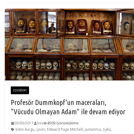
EDEBIYAT
Profesör Dummkopf’un maceraları,
“Vücudu Olmayan Adam” ile devam ediyor
03/03/2017
bVs
4509 Görüntüleme
bilim kurgu
,
çeviri
,
Edward Page Mitchell
,
ışınlanma
,
öykü
,