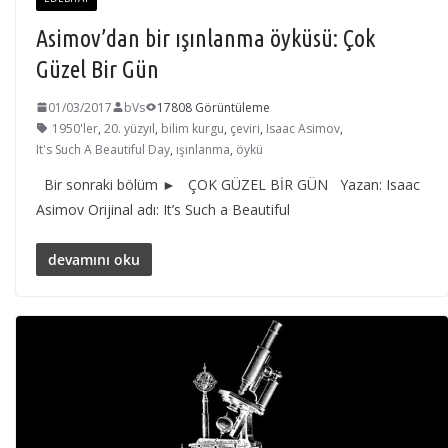
Asimov’dan bir ışınlanma öyküsü: Çok
Güzel Bir Gün
01/03/2017
bVs
17808 Görüntüleme
1950'ler
,
20. yüzyıl
,
bilim kurgu
,
çeviri
,
Isaac Asimov
,
It's Such A Beautiful Day
,
ışınlanma
,
öykü
Bir sonraki bölüm ► ÇOK GÜZEL BİR GÜN Yazan: Isaac
Asimov Orijinal adı: It’s Such a Beautiful
devamını oku