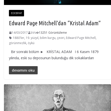
EDEBIYAT
Edward Page Mitchell’dan “Kristal Adam”
14/03/2017
bVs
13251 Görüntüleme
1880'ler
,
19. yüzyıl
,
bilim kurgu
,
çeviri
,
Edward Page Mitchell
,
görünmezlik
,
öykü
Bir sonraki bölüm ► KRİSTAL ADAM I 6 Kasım 1879
yılında, eski su deposunun bulunduğu dik sokaklardan
devamını oku