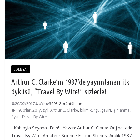
EDEBIYAT
Arthur C. Clarke’ın 1937’de yayımlanan ilk
öyküsü, “Travel By Wire!” sizlerle!
20/02/2017
bVs
3693 Görüntüleme
1930'lar
,
20. yüzyıl
,
Arthur C. Clarke
,
bilim kurgu
,
çeviri
,
ışınlanma
,
öykü
,
Travel By Wire
Kabloyla Seyahat Edin! Yazan: Arthur C. Clarke Orijinal adı:
Travel By Wire! Amateur Science Fiction Stories, Aralık 1937