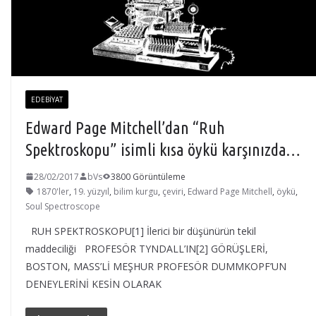
EDEBIYAT
Edward Page Mitchell’dan “Ruh
Spektroskopu” isimli kısa öykü karşınızda…
28/02/2017
bVs
3800 Görüntüleme
1870'ler
,
19. yüzyıl
,
bilim kurgu
,
çeviri
,
Edward Page Mitchell
,
öykü
,
Soul Spectroscope
RUH SPEKTROSKOPU[1] İlerici bir düşünürün tekil
maddeciliği PROFESÖR TYNDALL’IN[2] GÖRÜŞLERİ,
BOSTON, MASS’Lİ MEŞHUR PROFESÖR DUMMKOPF’UN
DENEYLERİNİ KESİN OLARAK