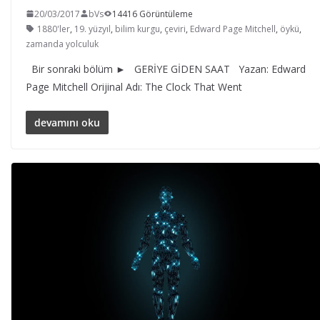
20/03/2017
bVs
14416 Görüntüleme
1880'ler
,
19. yüzyıl
,
bilim kurgu
,
çeviri
,
Edward Page Mitchell
,
öykü
,
zamanda yolculuk
Bir sonraki bölüm ► GERİYE GİDEN SAAT Yazan: Edward
Page Mitchell Orijinal Adı: The Clock That Went
devamını oku