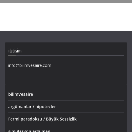
iletişim
info@bilimvesaire.com
bilimVesaire
argümanlar / hipotezler
Fermi paradoksu / Büyük Sessizlik
simülasyon argümanı