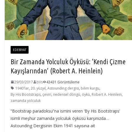
EDEBIYAT
Bir Zamanda Yolculuk Öyküsü: ‘Kendi Çizme
Kayışlarından’ (Robert A. Heinlein)
29/03/2017
bVs
43431 Görüntüleme
1940'lar
,
20. yüzyıl
,
Astounding dergisi
,
bilim kurgu
,
By His Bootstraps
,
çeviri
,
nedensel döngü
,
öykü
,
Robert A. Heinlein
,
zamanda yolculuk
“Bootstrap paradoksu”na ismini veren ‘By His Bootstraps’
isimli meşhur zamanda yolculuk öyküsü karşınızda…
Astounding Dergisinin Ekim 1941 sayısına ait