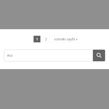
1
2
sonraki sayfa »