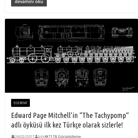
devamını oku
EDEBIYAT
Edward Page Mitchell’in “The Tachypomp”
adlı öyküsü ilk kez Türkçe olarak sizlerle!
26/02/2017
bVs
7178 Görüntüleme