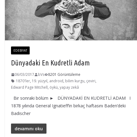
EDEBIYAT
Dünyadaki En Kudretli Adam
06/03/2017
bVs
8201 Görüntüleme
1870'ler
,
19. yüzyıl
,
android
,
bilim kurgu
,
çeviri
,
Edward Page Mitchell
,
öykü
,
yapay zekâ
Bir sonraki bölüm ► DÜNYADAKİ EN KUDRETLİ ADAM I
1878 yılında General Ignatieff’in birkaç haftasını Baden’deki
Badischer
devamını oku