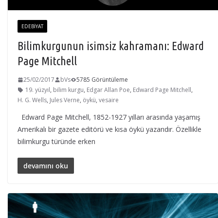
EDEBIYAT
Bilimkurgunun isimsiz kahramanı: Edward
Page Mitchell
25/02/2017
bVs
5785 Görüntüleme
19. yüzyıl
,
bilim kurgu
,
Edgar Allan Poe
,
Edward Page Mitchell
,
H. G. Wells
,
Jules Verne
,
öykü
,
vesaire
Edward Page Mitchell, 1852-1927 yılları arasında yaşamış
Amerikalı bir gazete editörü ve kısa öykü yazarıdır. Özellikle
bilimkurgu türünde erken
devamını oku