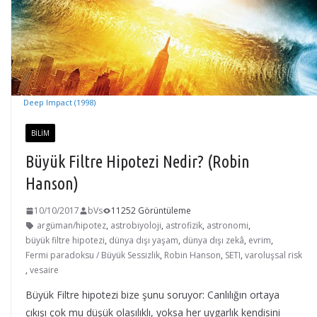
Deep Impact (1998)
BILIM
Büyük Filtre Hipotezi Nedir? (Robin
Hanson)
10/10/2017
bVs
11252 Görüntüleme
argüman/hipotez
,
astrobiyoloji
,
astrofizik
,
astronomi
,
büyük filtre hipotezi
,
dünya dışı yaşam
,
dünya dışı zekâ
,
evrim
,
Fermi paradoksu / Büyük Sessizlik
,
Robin Hanson
,
SETI
,
varoluşsal risk
,
vesaire
Büyük Filtre hipotezi bize şunu soruyor: Canlılığın ortaya
çıkışı çok mu düşük olasılıklı, yoksa her uygarlık kendisini