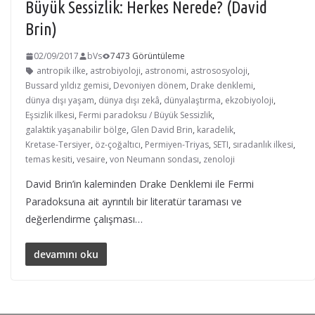
Büyük Sessizlik: Herkes Nerede? (David
Brin)
02/09/2017
bVs
7473 Görüntüleme
antropik ilke
,
astrobiyoloji
,
astronomi
,
astrososyoloji
,
Bussard yıldız gemisi
,
Devoniyen dönem
,
Drake denklemi
,
dünya dışı yaşam
,
dünya dışı zekâ
,
dünyalaştırma
,
ekzobiyoloji
,
Eşsizlik ilkesi
,
Fermi paradoksu / Büyük Sessizlik
,
galaktik yaşanabilir bölge
,
Glen David Brin
,
karadelik
,
Kretase-Tersiyer
,
öz-çoğaltıcı
,
Permiyen-Triyas
,
SETI
,
sıradanlık ilkesi
,
temas kesiti
,
vesaire
,
von Neumann sondası
,
zenoloji
David Brin’in kaleminden Drake Denklemi ile Fermi
Paradoksuna ait ayrıntılı bir literatür taraması ve
değerlendirme çalışması…
devamını oku