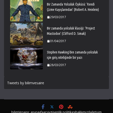
Bir Zamanda Yolculuk Öyküsü: ‘Kendi
Çizme Kayışlarından’ (Robert A. Heinlein)
29/03/2017
Bir zamanda yolculuk klasiği: ‘Project
Mastodon’ (Clifford D. Simak)
01/04/2017
Stephen Hawking’den zamanda yolculuk
için giriş niteliğinde bir yazı
28/03/2017
Tweets by bilimvesaire
bilimVesaire: anasayfa
arşiv
güvenlik politikası
hakkımızda
iletişim