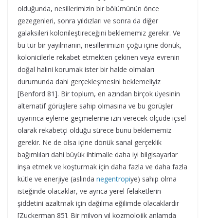
olduğunda, nesillerimizin bir bölümünün önce
gezegenleri, sonra yıldızları ve sonra da diğer
galaksileri kolonileştireceğini beklememiz gerekir. Ve
bu tür bir yayılmanın, nesillerimizin çoğu içine dönük,
kolonicilerle rekabet etmekten çekinen veya evrenin
doğal halini korumak ister bir halde olmaları
durumunda dahi gerçekleşmesini beklemeliyiz
[Benford 81]. Bir toplum, en azından birçok üyesinin
alternatif görüşlere sahip olmasına ve bu görüşler
uyarınca eyleme geçmelerine izin verecek ölçüde içsel
olarak rekabetçi olduğu sürece bunu beklememiz
gerekir. Ne de olsa içine dönük sanal gerçeklik
bağımlıları dahi büyük ihtimalle daha iyi bilgisayarlar
inşa etmek ve koşturmak için daha fazla ve daha fazla
kütle ve enerjiye (aslında
negentropi
ye) sahip olma
isteğinde olacaklar, ve ayrıca yerel felaketlerin
şiddetini azaltmak için dağılma eğilimde olacaklardır
[Zuckerman 85]. Bir milyon yıl kozmolojik anlamda