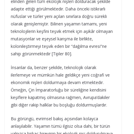
elinden gelen tüm ekolojik nişleri dolduracak şekilde
adapte ettiği görülmektedir. Daha önceki istikrarlı
nüfuslar ve türler yeni açılan sınırlara doğru sürekli
olarak genişlemiştir. Bilinen yaşamın tamamı, yeni
teknolojilerin keşfini teşvik etmek için aşikâr olmayan
mutasyonlar ve eşeysel karışma ile birlikte,
kolonileştirmeyi teşvik eden bir “dağılma evresi”ne
sahip görünmektedir [Tipler 80].
İnsanlar da, benzer şekilde, teknolojik olarak
ilerlemeye ve mümkün hale geldikçe yeni coğrafi ve
ekonomik nişleri doldurmaya devam etmektedir.
Örneğin, Çin İmparatorluğu bir süreliğine kendisini
keşiflere kapatmış olmasına rağmen, Avrupa’dakiler
gibi diğer rakip halklar bu boşluğu doldurmuşlardır.
Bu görüngü, evrimsel bakış açısından kolayca
anlaşılabilir. Yaşamın tümü ilgisiz olsa dahi, bir türün
yalnızca birkaç bireyinin bir ekolojik nişi doldurulmaya