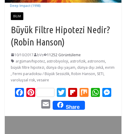
Deep Impact (1998)
BILIM
Büyük Filtre Hipotezi Nedir?
(Robin Hanson)
10/10/2017
bVs
11252 Görüntüleme
argüman/hipotez
,
astrobiyoloji
,
astrofizik
,
astronomi
,
büyük filtre hipotezi
,
dünya dışı yaşam
,
dünya dışı zekâ
,
evrim
,
Fermi paradoksu / Büyük Sessizlik
,
Robin Hanson
,
SETI
,
varoluşsal risk
,
vesaire
F
P
T
F
M
W
M
a
i
w
l
i
h
e
E
Share
c
n
i
i
x
a
s
m
e
t
t
p
t
s
a
b
e
t
b
s
e
i