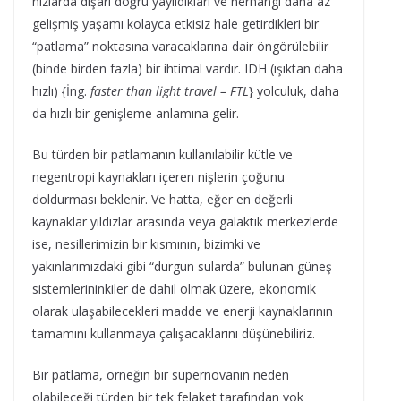
hızlarda dışarı doğru yayıldıkları ve herhangi daha az
gelişmiş yaşamı kolayca etkisiz hale getirdikleri bir
“patlama” noktasına varacaklarına dair öngörülebilir
(binde birden fazla) bir ihtimal vardır. IDH (ışıktan daha
hızlı) {İng.
faster than light travel – FTL
} yolculuk, daha
da hızlı bir genişleme anlamına gelir.
Bu türden bir patlamanın kullanılabilir kütle ve
negentropi kaynakları içeren nişlerin çoğunu
doldurması beklenir. Ve hatta, eğer en değerli
kaynaklar yıldızlar arasında veya galaktik merkezlerde
ise, nesillerimizin bir kısmının, bizimki ve
yakınlarımızdaki gibi “durgun sularda” bulunan güneş
sistemlerininkiler de dahil olmak üzere, ekonomik
olarak ulaşabilecekleri madde ve enerji kaynaklarının
tamamını kullanmaya çalışacaklarını düşünebiliriz.
Bir patlama, örneğin bir süpernovanın neden
olabileceği türden bir tek felaket tarafından yok