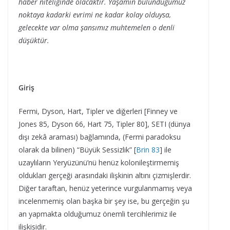
haber niteliğinde olacaktır. Yaşamın bulunduğumuz
noktaya kadarki evrimi ne kadar kolay olduysa,
gelecekte var olma şansımız muhtemelen o denli
düşüktür.
Giriş
Fermi, Dyson, Hart, Tipler ve diğerleri [Finney ve
Jones 85, Dyson 66, Hart 75, Tipler 80], SETI (dünya
dışı zekâ araması) bağlamında, (Fermi paradoksu
olarak da bilinen) “Büyük Sessizlik” [
Brin 83
] ile
uzaylıların Yeryüzünü’nü henüz kolonileştirmemiş
oldukları gerçeği arasındaki ilişkinin altını çizmişlerdir.
Diğer taraftan, henüz yeterince vurgulanmamış veya
incelenmemiş olan başka bir şey ise, bu gerçeğin şu
an yapmakta olduğumuz önemli tercihlerimiz ile
ilişkisidir.