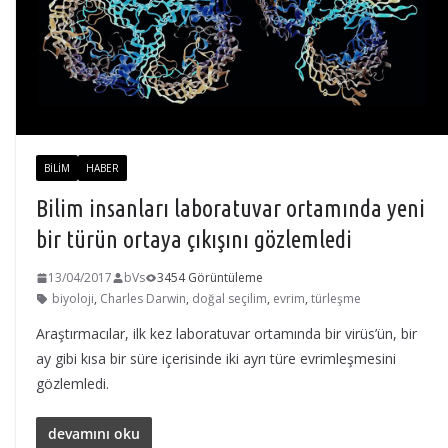
BILIM
HABER
Bilim insanları laboratuvar ortamında yeni
bir türün ortaya çıkışını gözlemledi
13/04/2017
bVs
3454 Görüntüleme
biyoloji
,
Charles Darwin
,
doğal seçilim
,
evrim
,
türleşme
Araştırmacılar, ilk kez laboratuvar ortamında bir virüs’ün, bir
ay gibi kısa bir süre içerisinde iki ayrı türe evrimleşmesini
gözlemledi.
devamını oku