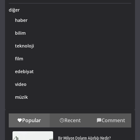
diğer
haber
bilim
teknoloji
film
edebiyat
video
müzik
Popular
Recent
Comment
Bir Milyon Doların Ağırlığı Nedir?