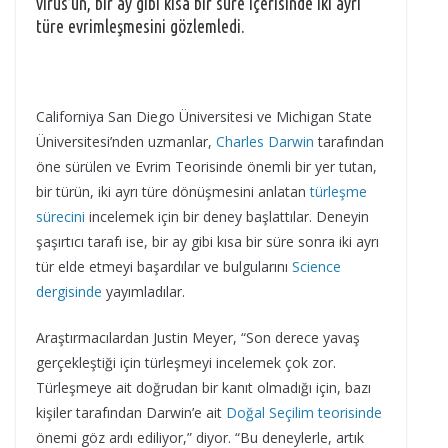
virüs’ün, bir ay gibi kısa bir süre içerisinde iki ayrı
türe evrimleşmesini gözlemledi.
Californiya San Diego Üniversitesi ve Michigan State
Üniversitesi’nden uzmanlar,
Charles Darwin
tarafından
öne sürülen ve Evrim Teorisinde önemli bir yer tutan,
bir türün, iki ayrı türe dönüşmesini anlatan
türleşme
sürecini
incelemek için bir deney başlattılar. Deneyin
şaşırtıcı tarafı ise, bir ay gibi kısa bir süre sonra iki ayrı
tür elde etmeyi başardılar ve bulgularını
Science
dergisinde
yayımladılar.
Araştırmacılardan Justin Meyer, “Son derece yavaş
gerçekleştiği için türleşmeyi incelemek çok zor.
Türleşmeye ait doğrudan bir kanıt olmadığı için, bazı
kişiler tarafından Darwin’e ait
Doğal Seçilim teorisinde
önemi göz ardı ediliyor,” diyor. “Bu deneylerle, artık