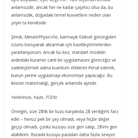
anlamsızdır, ancak her ne kadar şaşırtıcı olsa da, bu
anlamsızlık, doğadaki temel kuvvetlere neden olan
şeyin ta kendisidir.
Şimdi, MinutePhysics’te, karmaşık fiziksel görüngüleri
özünü koruyarak aktarmak için basitleştirmelerden
yararlanıyorum. Ancak bu kez, standart modelin
ardındaki kuramın canlı bir uygulamasını göreceğiz ve
sadeleştirmek adına kuantum etkilerini ihmal ederek,
bunun yerine uygulamayı ekonomiye yapacağız. Bu
ikisinin matematiği, gerçek anlamda aynıdır.
Yerlerinize, hazır, FİZİK!
Örneğin, size 2$’lık bir kuzu karşılında 2$ verdiğimi farz
edin – henüz pek bir şey olmadı, veya hiçbir değer
geçişi olmadı, çünkü kuzuyu size geri satıp, 2$’ımı geri
alabilirim. Burada kuzuyu paradan daha fazla seviyor