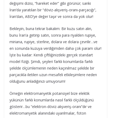
değişimi dizisi, “hareket eder” gibi görünür; sanki
İran’da yaratılan bir “döviz-alışveriş-oranı-parçacığı”,
İran’dan, ABD’ye değer taşır ve sonra da yok olur!
Bekleyin, buna tekrar bakalım: Bir kuzu satın alın,
bunu İran’a getirip satın, sonra para riyalden rupiye,
miriana, rupiye, sterline, dolara ve dolara çevrilir…ve
en sonunda kuzuya verdiğimden daha çok param olur!
İşte bu kadar: Kendi çiftliğinizdeki gerçek standart
model fiziği. Şimdi, şeyleri farklı konumlarda farklı
şekilde ölçümlemenin neden kaçınılmaz şekilde bir
parçacıkla iletilen uzun mesafeli etkileşimlere neden
olduğunu anladığınızı umuyorum!
Örneğin elektromanyetik potansiyel bize elektik
yükünün farklı konumlarda nasıl farklı ölçüldüğünü
gösterir…bu “elektron-döviz-alışveriş-oranı”dır ve
elektromanyetik alanındaki uyarılmalar, foton