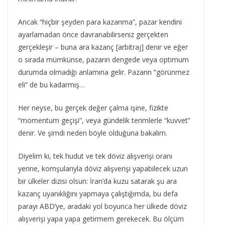
Ancak “hiçbir şeyden para kazanma”, pazar kendini
ayarlamadan önce davranabilirseniz gerçekten
gerçekleşir – buna ara kazanç [arbitraj] denir ve eğer
o sırada mümkünse, pazarın dengede veya optimum
durumda olmadığı anlamına gelir. Pazarın “görünmez
eli” de bu kadarmış…
Her neyse, bu gerçek değer çalma işine, fizikte
“momentum geçişi”, veya gündelik terimlerle “kuvvet”
denir. Ve şimdi neden böyle olduğuna bakalım.
Diyelim ki, tek hudut ve tek döviz alışverişi oranı
yerine, komşularıyla döviz alışverişi yapabilecek uzun
bir ülkeler dizisi olsun: İran’da kuzu satarak şu ara
kazanç uyanıklığını yapmaya çalıştığımda, bu defa
parayı ABD’ye, aradaki yol boyunca her ülkede döviz
alışverişi yapa yapa getirmem gerekecek. Bu ölçüm