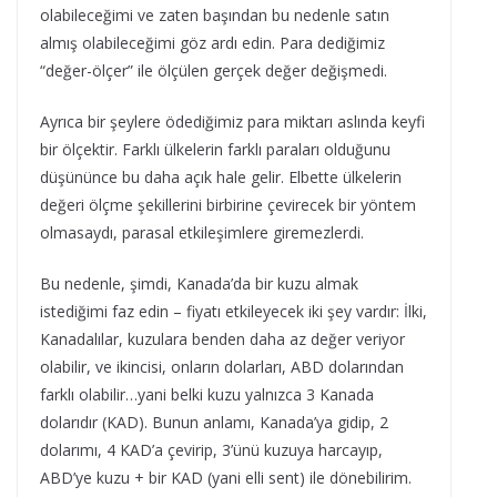
olabileceğimi ve zaten başından bu nedenle satın
almış olabileceğimi göz ardı edin. Para dediğimiz
“değer-ölçer” ile ölçülen gerçek değer değişmedi.
Ayrıca bir şeylere ödediğimiz para miktarı aslında keyfi
bir ölçektir. Farklı ülkelerin farklı paraları olduğunu
düşününce bu daha açık hale gelir. Elbette ülkelerin
değeri ölçme şekillerini birbirine çevirecek bir yöntem
olmasaydı, parasal etkileşimlere giremezlerdi.
Bu nedenle, şimdi, Kanada’da bir kuzu almak
istediğimi faz edin – fiyatı etkileyecek iki şey vardır: İlki,
Kanadalılar, kuzulara benden daha az değer veriyor
olabilir, ve ikincisi, onların dolarları, ABD dolarından
farklı olabilir…yani belki kuzu yalnızca 3 Kanada
dolarıdır (KAD). Bunun anlamı, Kanada’ya gidip, 2
dolarımı, 4 KAD’a çevirip, 3’ünü kuzuya harcayıp,
ABD’ye kuzu + bir KAD (yani elli sent) ile dönebilirim.