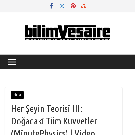
Skip
to
content
BILIM
Her Şeyin Teorisi III:
Doğadaki Tüm Kuvvetler
(MinutePhysics) | Video