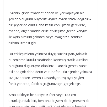
Evrenin içinde “madde” denen ve yer kaplayan bir
şeyler olduğunu biliyoruz. Ayrıca evren statik değildir –
bir şeyler de olur! Daha kesin konuşmak gerekirse,
madde, diğer maddeler ile etkileşime geçer: Yeryüzü
ile Ay’ın birbirini çekmesi veya ayağınızla zeminin
birbirini itmesi gibi.
Bu etkileşimlerin yalnızca duygusuz bir pan-galaktik
düzenleme kurulu tarafından konmuş trafik kuralları
olduğunu düşünüyor olabiliriz … ancak gerçek yanıt
aslında çok daha derin ve tuhaftır: Etkileşimler yalnızca
siz (siz derken “evren”i kastediyorum) aynı şeyleri
farklı yerlerde, farklı ölçtüğünüz için gerçekleşir.
Ama bekleyin bir saniye: 6 feet veya 183 cm
uzunluğundaki biri, ben onu ölçsem de ölçmesem de
aynı boydadır, öyle değil mi?! Yani ölçümün kendisi