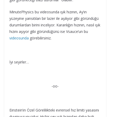
MinutePhysics bu videosunda ışık hızının, Ay’ın
yüzeyine yansıtılan bir lazer ile aşılıyor gibi göründüğü
durumlardan birini inceliyor. Karanlığın hızının, nasıl ışık
hızını aşıyor gibi göründüğünü ise Vsauce’un bu
videosunda
görebilirsiniz.
İyi seyirler…
-oo-
Einstein’ın Özel Görelilikteki evrensel hız limiti yasasını
duymuşsunuzdur: Hiçbir şey ışık hızından daha hızlı