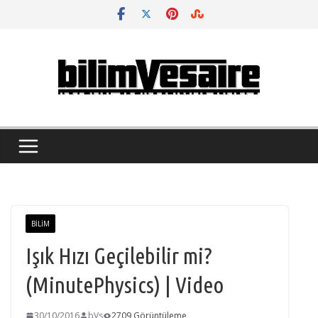
Skip
to
content
BILIM
Işık Hızı Geçilebilir mi?
(MinutePhysics) | Video
30/10/2016
bVs
2709 Görüntüleme