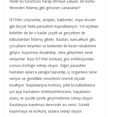
Nedir bu türümüzü harap etmeye çalışan, bir korku
filminden fırlamış gibi görünen canavarlar?
İETH’ler solucanlar, amipler, bakteriler, veya virüsler
gibi birçok farklı parazitten kaynaklanıyor. Yol açtıkları
belirtiler de bir o kadar çeşitli ve gerçekten de
kâbuslardan fırlamış gibiler. Bazıları, kancalıkurt gibi,
çocukların beyinleri ve bedenleri ile besin rekabetine
giriyor, büyümeyi duraklatıp, zeka gelişimine zarar
veriyorlar. Bazı İETH’ler korkunç göz enfeksiyonları
sonucu körlüğe sebep oluyor. Diğer parazitler
hastaları aylarca yatağa hapsedip, iç organlara zarar
veriyor ve genellikle ömürlerini önemli ölçüde
kısaltıyor. Başkalarıysa korkunç şekil bozukluklarına
yol açıp hastaların ötekileştirilmesine, hayatlarını
utanç ve işsizlik içinde geçirmelerine sebep oluyor.
Bazılarıysa inanılmaz derecede acı verici. Sürekli
kaşınmaya ve korkunç acılara sebep oluyor.