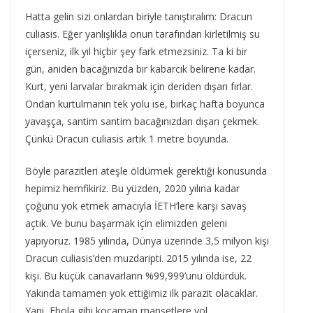
Hatta gelin sizi onlardan biriyle tanıştıralım: Dracun
culiasis. Eğer yanlışlıkla onun tarafından kirletilmiş su
içerseniz, ilk yıl hiçbir şey fark etmezsiniz. Ta ki bir
gün, aniden bacağınızda bir kabarcık belirene kadar.
Kurt, yeni larvalar bırakmak için deriden dışarı fırlar.
Ondan kurtulmanın tek yolu ise, birkaç hafta boyunca
yavaşça, santim santim bacağınızdan dışarı çekmek.
Çünkü Dracun culiasis artık 1 metre boyunda.
Böyle parazitleri ateşle öldürmek gerektiği konusunda
hepimiz hemfikiriz. Bu yüzden, 2020 yılına kadar
çoğunu yok etmek amacıyla İETH’lere karşı savaş
açtık. Ve bunu başarmak için elimizden geleni
yapıyoruz. 1985 yılında, Dünya üzerinde 3,5 milyon kişi
Dracun culiasis’den muzdaripti. 2015 yılında ise, 22
kişi. Bu küçük canavarların %99,999’unu öldürdük.
Yakında tamamen yok ettiğimiz ilk parazit olacaklar.
Yani, Ebola gibi kocaman manşetlere yol