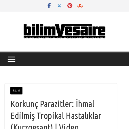
Skip
to
content
BILIM
Korkunç Parazitler: İhmal
Edilmiş Tropikal Hastalıklar
(Kurzgesagt) | Video