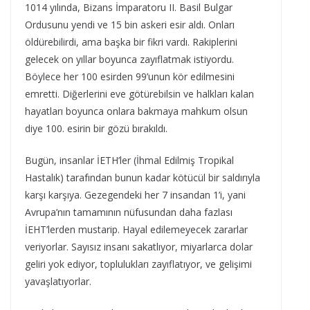
1014 yılında, Bizans İmparatoru II. Basil Bulgar
Ordusunu yendi ve 15 bin askeri esir aldı. Onları
öldürebilirdi, ama başka bir fikri vardı. Rakiplerini
gelecek on yıllar boyunca zayıflatmak istiyordu.
Böylece her 100 esirden 99’unun kör edilmesini
emretti. Diğerlerini eve götürebilsin ve halkları kalan
hayatları boyunca onlara bakmaya mahkum olsun
diye 100. esirin bir gözü bırakıldı.
Bugün, insanlar İETH’ler (İhmal Edilmiş Tropikal
Hastalık) tarafından bunun kadar kötücül bir saldırıyla
karşı karşıya. Gezegendeki her 7 insandan 1’i, yani
Avrupa’nın tamamının nüfusundan daha fazlası
İEHT’lerden mustarip. Hayal edilemeyecek zararlar
veriyorlar. Sayısız insanı sakatlıyor, miyarlarca dolar
geliri yok ediyor, toplulukları zayıflatıyor, ve gelişimi
yavaşlatıyorlar.