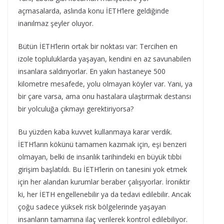
açmasalarda, aslında konu İETH’lere geldiğinde
inanılmaz şeyler oluyor.
Bütün İETH’lerin ortak bir noktası var: Tercihen en
izole topluluklarda yaşayan, kendini en az savunabilen
insanlara saldırıyorlar. En yakın hastaneye 500
kilometre mesafede, yolu olmayan köyler var. Yani, ya
bir çare varsa, ama onu hastalara ulaştırmak destansı
bir yolculuğa çıkmayı gerektiriyorsa?
Bu yüzden kaba kuvvet kullanmaya karar verdik.
İETH’ların kökünü tamamen kazımak için, eşi benzeri
olmayan, belki de insanlık tarihindeki en büyük tıbbi
girişim başlatıldı. Bu İETH’lerin on tanesini yok etmek
için her alandan kurumlar beraber çalışıyorlar. İroniktir
ki, her İETH engellenebilir ya da tedavi edilebilir. Ancak
çoğu sadece yüksek risk bölgelerinde yaşayan
insanların tamamına ilaç verilerek kontrol edilebiliyor.