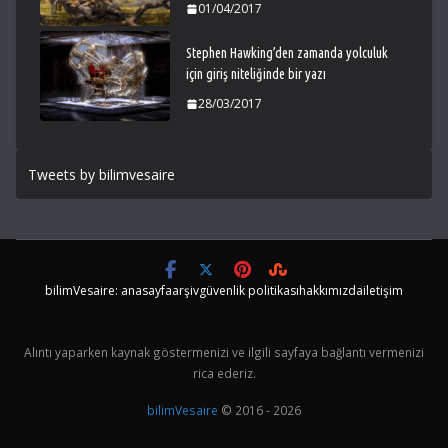
01/04/2017
Stephen Hawking’den zamanda yolculuk
için giriş niteliğinde bir yazı
28/03/2017
Tweets by bilimvesaire
bilimVesaire: anasayfa
arşiv
güvenlik politikası
hakkımızda
iletişim
Alıntı yaparken kaynak göstermenizi ve ilgili sayfaya bağlantı vermenizi
rica ederiz.
bilimVesaire
© 2016 - 2026