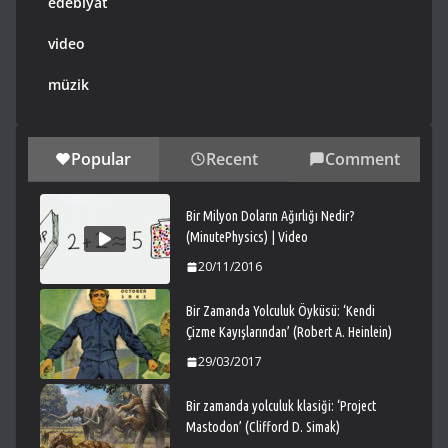
edebiyat
video
müzik
Popular
Recent
Comment
Bir Milyon Doların Ağırlığı Nedir?
(MinutePhysics) | Video
20/11/2016
Bir Zamanda Yolculuk Öyküsü: ‘Kendi
Çizme Kayışlarından’ (Robert A. Heinlein)
29/03/2017
Bir zamanda yolculuk klasiği: ‘Project
Mastodon’ (Clifford D. Simak)