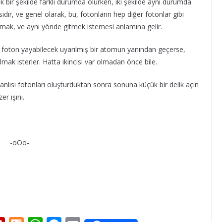
 bir şekilde farklı durumda olurken, iki şekilde aynı durumda
dır, ve genel olarak, bu, fotonların hep diğer fotonlar gibi
mak, ve aynı yönde gitmek istemesi anlamına gelir.
on, foton yayabilecek uyarılmış bir atomun yanından geçerse,
mak isterler. Hatta ikincisi var olmadan önce bile.
nlısı fotonları oluşturduktan sonra sonuna küçük bir delik açın
er ışını.
-oOo-