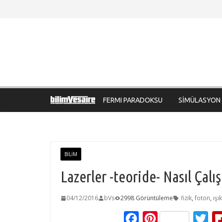
Skip
to
content
FERMI PARADOKSU
SİMÜLASYON
BILIM
Lazerler -teoride- Nasıl Çalı
04/12/2016
bVs
2998 Görüntüleme
fizik
,
foton
,
ışık
F
P
T