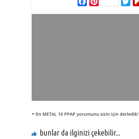
F
P
T
a
i
w
c
n
i
e
t
t
b
e
t
o
r
e
o
e
r
k
s
t
En METAL 10 PPAP yorumunu sizin için derledik!
bunlar da ilginizi çekebilir...