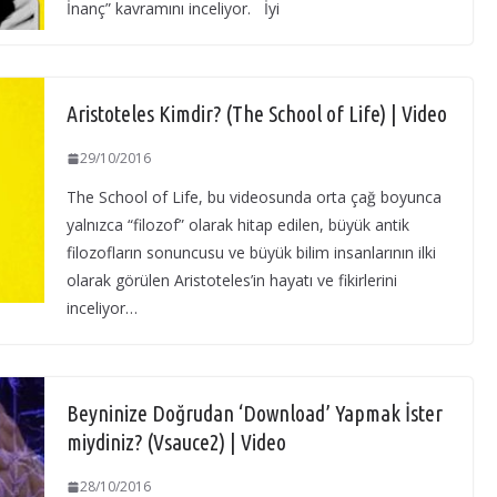
İnanç” kavramını inceliyor. İyi
Aristoteles Kimdir? (The School of Life) | Video
29/10/2016
The School of Life, bu videosunda orta çağ boyunca
yalnızca “filozof” olarak hitap edilen, büyük antik
filozofların sonuncusu ve büyük bilim insanlarının ilki
olarak görülen Aristoteles’in hayatı ve fikirlerini
inceliyor…
Beyninize Doğrudan ‘Download’ Yapmak İster
miydiniz? (Vsauce2) | Video
28/10/2016