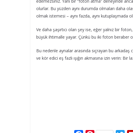
edemezsiniz. Yani bir “foton atma” deneyinde ancak
olurlar. Bu yüzden aynı durumda olmaları daha olası
olmak istemesi – aynı fazda, aynı kutuplaşmada ol
Ve daha şaşırtıcı olan şey ise, eğer yalnız bir fot
büyük ihtimalle yayar. Çünkü bu iki foton beraber ol
Bu nedenle aynalar arasında sıçrayan bu arkadaş ca
ve kör edici eş fazlı ışığın akmasına izin verin: Bir laz