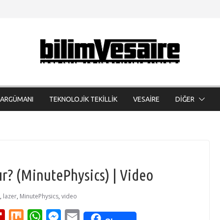
 ARGÜMANI
TEKNOLOJİK TEKİLLİK
VESAİRE
DİĞER
şır? (MinutePhysics) | Video
,
lazer
,
MinutePhysics
,
video
F
M
W
M
E