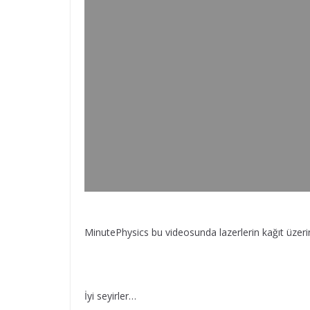
MinutePhysics bu videosunda lazerlerin kağıt üzerinde
İyi seyirler…