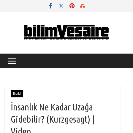
Skip
to
content
BILIM
İnsanlık Ne Kadar Uzağa
Gidebilir? (Kurzgesagt) |
Video