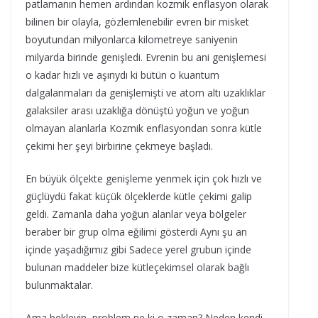
patlamanın hemen ardından kozmik enflasyon olarak
bilinen bir olayla, gözlemlenebilir evren bir misket
boyutundan milyonlarca kilometreye saniyenin
milyarda birinde genişledi. Evrenin bu ani genişlemesi
o kadar hızlı ve aşırıydı ki bütün o kuantum
dalgalanmaları da genişlemişti ve atom altı uzaklıklar
galaksiler arası uzaklığa dönüştü yoğun ve yoğun
olmayan alanlarla Kozmik enflasyondan sonra kütle
çekimi her şeyi birbirine çekmeye başladı.
En büyük ölçekte genişleme yenmek için çok hızlı ve
güçlüydü fakat küçük ölçeklerde kütle çekimi galip
geldi. Zamanla daha yoğun alanlar veya bölgeler
beraber bir grup olma eğilimi gösterdi Aynı şu an
içinde yaşadığımız gibi Sadece yerel grubun içinde
bulunan maddeler bize kütleçekimsel olarak bağlı
bulunmaktalar.
Ama bekleyin, problem ne ki o zaman? Neden kendi