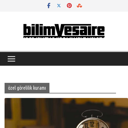
Skip
to
content
özel görelilik kuramı