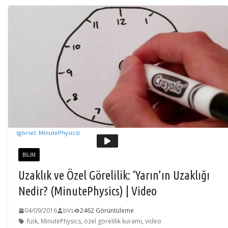
(görsel: MinutePhysics)
BILIM
Uzaklık ve Özel Görelilik: ‘Yarın’ın Uzaklığı
Nedir? (MinutePhysics) | Video
04/09/2016
bVs
2462 Görüntüleme
fizik
,
MinutePhysics
,
özel görelilik kuramı
,
video