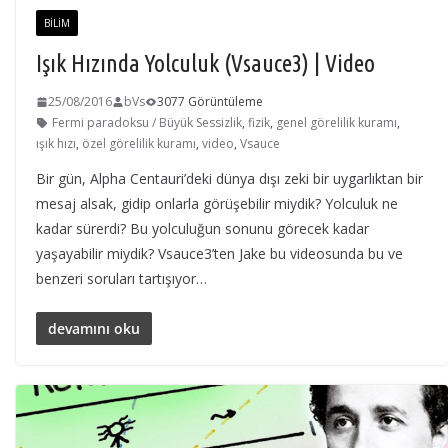
BILIM
Işık Hızında Yolculuk (Vsauce3) | Video
25/08/2016
bVs
3077 Görüntüleme
Fermi paradoksu / Büyük Sessizlik
,
fizik
,
genel görelilik kuramı
,
ışık hızı
,
özel görelilik kuramı
,
video
,
Vsauce
Bir gün, Alpha Centauri’deki dünya dışı zeki bir uygarlıktan bir
mesaj alsak, gidip onlarla görüşebilir miydik? Yolculuk ne
kadar sürerdi? Bu yolculuğun sonunu görecek kadar
yaşayabilir miydik? Vsauce3’ten Jake bu videosunda bu ve
benzeri soruları tartışıyor…
devamını oku