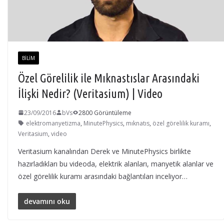
BILIM
Özel Görelilik ile Mıknastıslar Arasındaki
İlişki Nedir? (Veritasium) | Video
23/09/2016
bVs
2800 Görüntüleme
elektromanyetizma
,
MinutePhysics
,
mıknatıs
,
özel görelilik kuramı
,
Veritasium
,
video
Veritasium kanalından Derek ve MinutePhysics birlikte
hazırladıkları bu videoda, elektrik alanları, manyetik alanlar ve
özel görelilik kuramı arasındaki bağlantıları inceliyor…
devamını oku