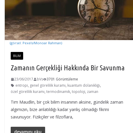
(görsel: Pexels/Monoar Rahman)
BILIM
Zamanın Gerçekliği Hakkında Bir Savunma
23/06/2017
bVs
3701 Görüntüleme
entropi
,
genel görelilik kuramı
,
kuantum dolanıklığı
,
özel görelilik kuramı
,
termodinamik
,
topoloji
,
zaman
Tim Maudlin, bir çok bilim insanının aksine, gündelik zaman
algımızın, bize anlatıldığı kadar yanlış olmadığı fikrini
savunuyor. Fizikçiler ve filzoflara,
devamını oku