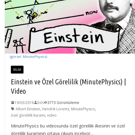
(görsel: MinutePhysics)
BILIM
Einstein ve Özel Görelilik (MinutePhysics) |
Video
19/03/2016
bVs
3773 Görüntüleme
Albert Einstein
,
Hendrik Lorentz
,
MinutePhysics
,
özel görelilik kuramı
,
video
MinutePhysics bu videosunda özel görelilik ilkesinin ve özel
görelilik kuramının ortaya çıkışını inceliyor…