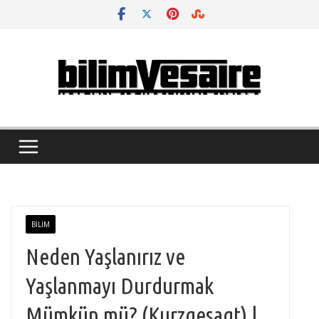
Skip
to
content
BILIM
Neden Yaşlanırız ve
Yaşlanmayı Durdurmak
Mümkün mü? (Kurzgesagt) |