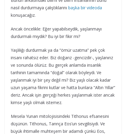
Bunun arkasındaki bilimi ve bilim insanlarının bunu
nasıl durdurmaya çalıştıklarını
başka bir videoda
konuşacağız.
Ancak öncelikle: Eğer yapabilseydik, yaşlanmayı
durdurmalı mıydık? Bu iyi bir fikir mi?
Yaşlılığı durdurmak ya da “ömür uzatma” pek çok
insanı rahatsız eder. Biz doğarız -gencizdir-, yaşlanırız
ve sonunda ölürüz. Bu gerçek anlamda insanlık
tarihinin tamamında “doğal” olarak böyleydi. Ve
yaşlanmak iyi bir şey değil mi? Biz yaşlı olacak kadar
uzun yaşama fikrini kutlar ve hatta bunlara “Altın Yıllar”
deriz. Ancak işin gerçeği herkes yaşlanmak ister ancak
kimse yaşlı olmak istemez.
Mesela Yunan mitolojisisindeki Tithonus efsanesini
düşünün. Tithonus, Tanrıça Eos’un sevgilisiydi. Ve
büyük ihtimalle muhteşem bir adamdı çünkü Eos,