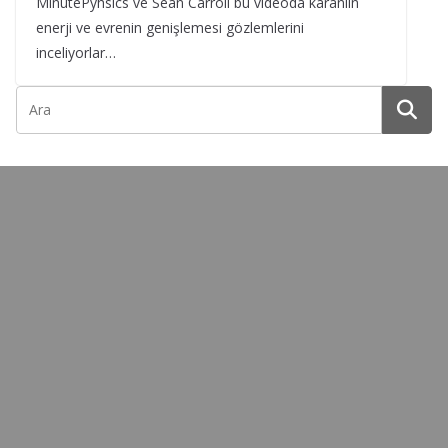
MinutePyhsics ve Sean Carroll bu videoda karanlın
enerji ve evrenin genişlemesi gözlemlerini
inceliyorlar…