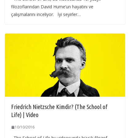
filozoflarından David Hume’un hayatını ve
çalışmalarını inceliyor. İyi seyirler…
Friedrich Nietzsche Kimdir? (The School of
Life) | Video
10/10/2016
The School of Life bu videosunda büyük filozof