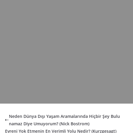
o
e
r
a
p
g
k
s
r
p
e
t
d
r
Neden Dünya Dışı Yaşam Aramalarında Hiçbir Şey Bulu
namaz Diye Umuyorum? (Nick Bostrom)
Evreni Yok Etmenin En Verimli Yolu Nedir? (Kurzgesagt)