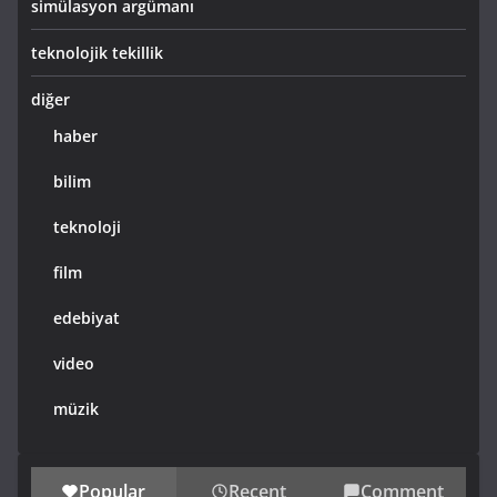
simülasyon argümanı
teknolojik tekillik
diğer
haber
bilim
teknoloji
film
edebiyat
video
müzik
Popular
Recent
Comment