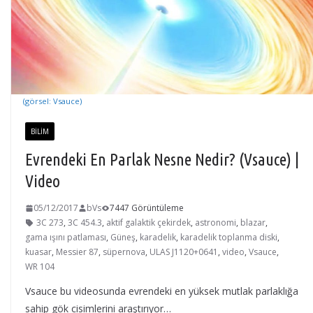
(görsel: Vsauce)
BILIM
Evrendeki En Parlak Nesne Nedir? (Vsauce) |
Video
05/12/2017
bVs
7447 Görüntüleme
3C 273
,
3C 454.3
,
aktif galaktik çekirdek
,
astronomi
,
blazar
,
gama ışını patlaması
,
Güneş
,
karadelik
,
karadelik toplanma diski
,
kuasar
,
Messier 87
,
süpernova
,
ULAS J1120+0641
,
video
,
Vsauce
,
WR 104
Vsauce bu videosunda evrendeki en yüksek mutlak parlaklığa
sahip gök cisimlerini araştırıyor…