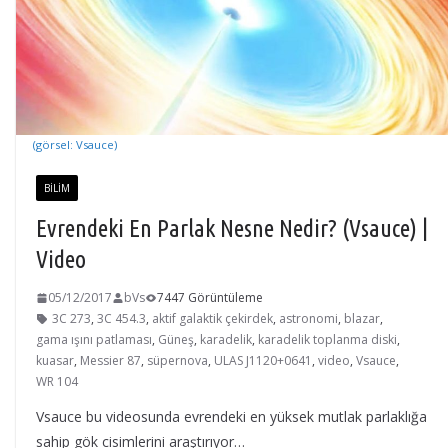
(görsel: Vsauce)
BILIM
Evrendeki En Parlak Nesne Nedir? (Vsauce) |
Video
05/12/2017
bVs
7447 Görüntüleme
3C 273
,
3C 454.3
,
aktif galaktik çekirdek
,
astronomi
,
blazar
,
gama ışını patlaması
,
Güneş
,
karadelik
,
karadelik toplanma diski
,
kuasar
,
Messier 87
,
süpernova
,
ULAS J1120+0641
,
video
,
Vsauce
,
WR 104
Vsauce bu videosunda evrendeki en yüksek mutlak parlaklığa
sahip gök cisimlerini araştırıyor…