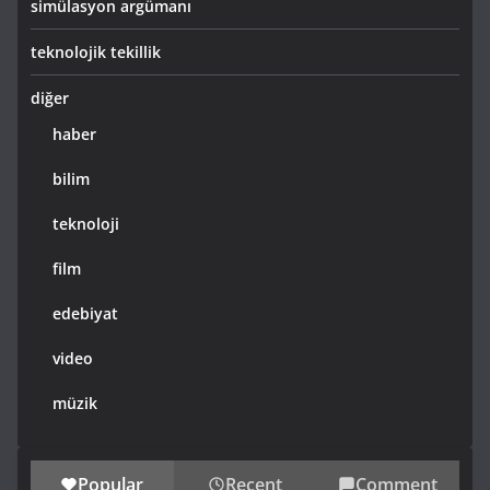
simülasyon argümanı
teknolojik tekillik
diğer
haber
bilim
teknoloji
film
edebiyat
video
müzik
Popular
Recent
Comment