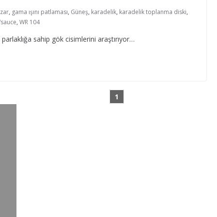
zar
,
gama ışını patlaması
,
Güneş
,
karadelik
,
karadelik toplanma diski
,
Vsauce
,
WR 104
rlaklığa sahip gök cisimlerini araştırıyor…
1