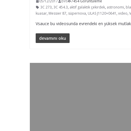
05/12/2017
bVs
7454 Görüntüleme
3C 273
,
3C 454.3
,
aktif galaktik çekirdek
,
astronomi
,
bla
kuasar
,
Messier 87
,
süpernova
,
ULAS J1120+0641
,
video
,
Vsauce bu videosunda evrendeki en yüksek mutlak pa
devamını oku