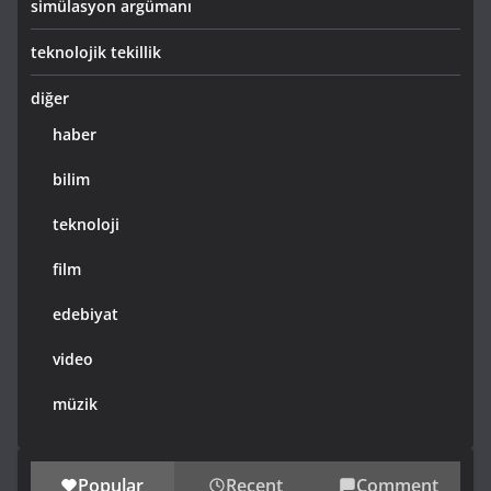
simülasyon argümanı
teknolojik tekillik
diğer
haber
bilim
teknoloji
film
edebiyat
video
müzik
Popular
Recent
Comment