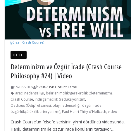
(görsel: Crash Course)
FELSEFE
Determinizm ve Özgür İrade (Crash Course
Philosophy #24) | Video
15/08/2016
bVs
7358 Görüntüleme
aracı nedenselliği
,
belirlenimcilik/gerekircilik (determinizm)
,
Crash Course
,
indirgemecilik (redüksiyonizm)
,
Oedipus (Ödip) efsanesi
,
olay nedenselliği
,
özgür irade
,
özgürlükçülük (liberteryenizm)
,
Paul Henri Thiry d'Holbach
,
video
Crash Course’un felsefe serisinin yirmi dördüncü videosunda,
Hank, determinizm ile özgür irade konularını tartışıyor…