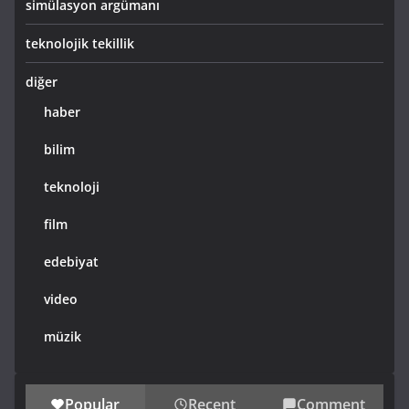
simülasyon argümanı
teknolojik tekillik
diğer
haber
bilim
teknoloji
film
edebiyat
video
müzik
Popular
Recent
Comment