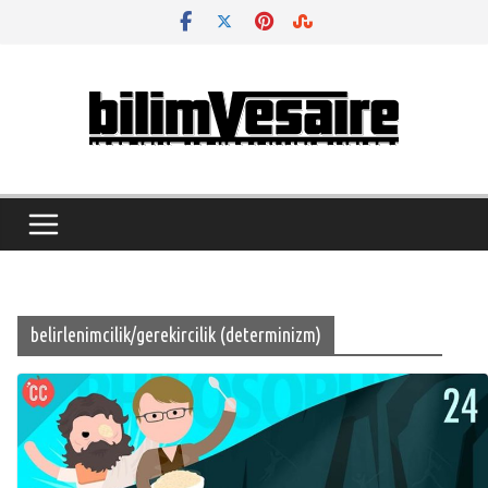
Skip
to
content
belirlenimcilik/gerekircilik (determinizm)