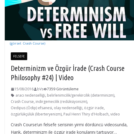
(görsel: Crash Course)
FELSEFE
Determinizm ve Özgür İrade (Crash Course
Philosophy #24) | Video
15/08/2016
bVs
7359 Görüntüleme
aracı nedenselliği
,
belirlenimcilik/gerekircilik (determinizm)
,
Crash Course
,
indirgemecilik (redüksiyonizm)
,
Oedipus (Ödip) efsanesi
,
olay nedenselliği
,
özgür irade
,
özgürlükçülük (liberteryenizm)
,
Paul Henri Thiry d'Holbach
,
video
Crash Course’un felsefe serisinin yirmi dördüncü videosunda,
Hank, determinizm ile özgür irade konularını tartışıyor…