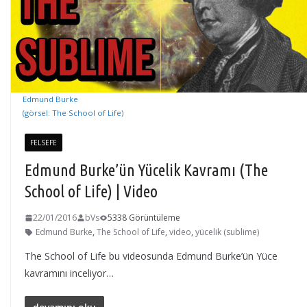
Edmund Burke
(görsel: The School of Life)
FELSEFE
Edmund Burke’ün Yücelik Kavramı (The
School of Life) | Video
22/01/2016
bVs
5338 Görüntüleme
Edmund Burke
,
The School of Life
,
video
,
yücelik (sublime)
The School of Life bu videosunda Edmund Burke’ün Yüce
kavramını inceliyor…