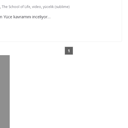
,
The School of Life
,
video
,
yücelik (sublime)
n Yüce kavramını inceliyor…
1