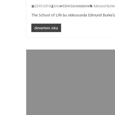
22/01/2016
bVs
5334 Görüntüleme
Edmund Burke
The School of Life bu videosunda Edmund Burke’ü
devamını oku