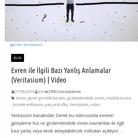
(görsel: Veritasium)
BILIM
Evren ile İlgili Bazı Yanlış Anlamalar
(Veritasium) | Video
27/05/2016
bVs
2990 Görüntüleme
evren
,
genel görelilik kuramı
,
gözlemlenebilir evren
,
Hubble küresi
,
kozmik enflasyon
,
parçacık ufku
,
Veritasium
,
video
Veritasium kanalından Derek bu videosunda evrenin
genişleme hızı ve gözlemlenebilir evren kavramları ile ilgili
bazı yanlış veya eksik anlaşılabilecek noktaları açıklıyor…