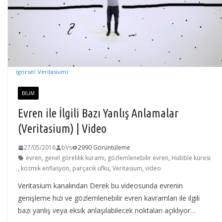
(görsel: Veritasium)
BILIM
Evren ile İlgili Bazı Yanlış Anlamalar
(Veritasium) | Video
27/05/2016
bVs
2990 Görüntüleme
evren
,
genel görelilik kuramı
,
gözlemlenebilir evren
,
Hubble küresi
,
kozmik enflasyon
,
parçacık ufku
,
Veritasium
,
video
Veritasium kanalından Derek bu videosunda evrenin
genişleme hızı ve gözlemlenebilir evren kavramları ile ilgili
bazı yanlış veya eksik anlaşılabilecek noktaları açıklıyor…