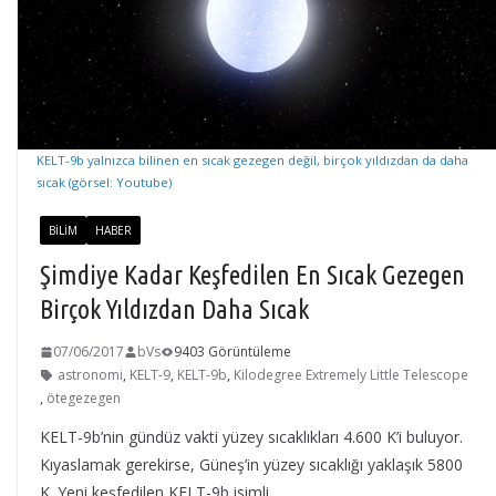
KELT-9b yalnızca bilinen en sıcak gezegen değil, birçok yıldızdan da daha
sıcak (görsel: Youtube)
BILIM
HABER
Şimdiye Kadar Keşfedilen En Sıcak Gezegen
Birçok Yıldızdan Daha Sıcak
07/06/2017
bVs
9403 Görüntüleme
astronomi
,
KELT-9
,
KELT-9b
,
Kilodegree Extremely Little Telescope
,
ötegezegen
KELT-9b’nin gündüz vakti yüzey sıcaklıkları 4.600 K’i buluyor.
Kıyaslamak gerekirse, Güneş’in yüzey sıcaklığı yaklaşık 5800
K. Yeni keşfedilen KELT-9b isimli