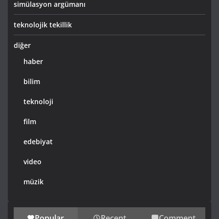
simülasyon argümanı
teknolojik tekillik
diğer
haber
bilim
teknoloji
film
edebiyat
video
müzik
Popular
Recent
Comment