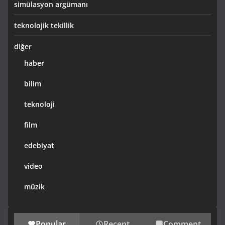
simülasyon argümanı
teknolojik tekillik
diğer
haber
bilim
teknoloji
film
edebiyat
video
müzik
Popular
Recent
Comment