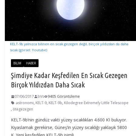
KELT-9b yalnızca bilinen en sıcak gezegen değil, birçok yıldızdan da daha
sıcak (görsel: Youtube)
BILIM
HABER
Şimdiye Kadar Keşfedilen En Sıcak Gezegen
Birçok Yıldızdan Daha Sıcak
07/06/2017
bVs
9405 Görüntüleme
astronomi
,
KELT-9
,
KELT-9b
,
Kilodegree Extremely Little Telescope
,
ötegezegen
KELT-9b’nin gündüz vakti yüzey sıcaklıkları 4.600 K’i buluyor.
Kıyaslamak gerekirse, Güneş’in yüzey sıcaklığı yaklaşık 5800
K. Yeni keşfedilen KELT-9b isimli