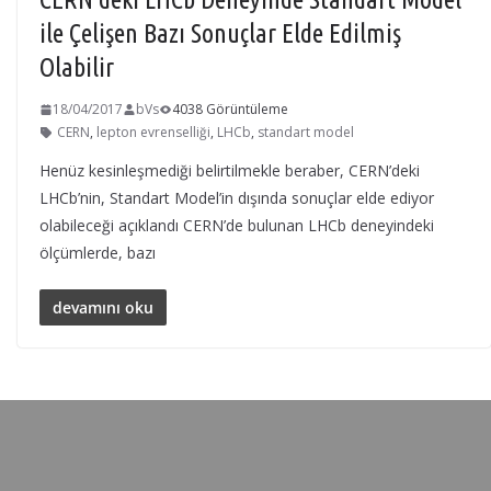
ile Çelişen Bazı Sonuçlar Elde Edilmiş
Olabilir
18/04/2017
bVs
4038 Görüntüleme
CERN
,
lepton evrenselliği
,
LHCb
,
standart model
Henüz kesinleşmediği belirtilmekle beraber, CERN’deki
LHCb’nin, Standart Model’in dışında sonuçlar elde ediyor
olabileceği açıklandı CERN’de bulunan LHCb deneyindeki
ölçümlerde, bazı
devamını oku