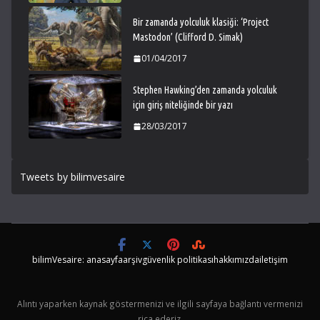
Bir zamanda yolculuk klasiği: ‘Project
Mastodon’ (Clifford D. Simak)
01/04/2017
Stephen Hawking’den zamanda yolculuk
için giriş niteliğinde bir yazı
28/03/2017
Tweets by bilimvesaire
bilimVesaire: anasayfa
arşiv
güvenlik politikası
hakkımızda
iletişim
Alıntı yaparken kaynak göstermenizi ve ilgili sayfaya bağlantı vermenizi
rica ederiz.