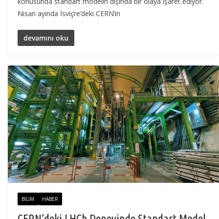
konusunda standart modelin dışında bir olaya işaret ediyor.
Nisan ayında İsviçre’deki CERN’in
devamını oku
BILIM
HABER
CERN’deki LHCb Deneyinde Standart Model