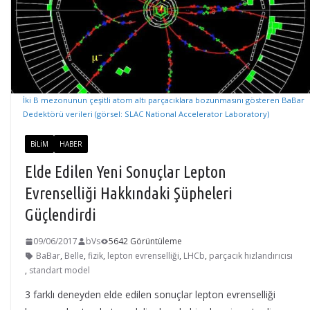
İki B mezonunun çeşitli atom altı parçacıklara bozunmasını gösteren BaBar
Dedektörü verileri (görsel: SLAC National Accelerator Laboratory)
BILIM
HABER
Elde Edilen Yeni Sonuçlar Lepton
Evrenselliği Hakkındaki Şüpheleri
Güçlendirdi
09/06/2017
bVs
5642 Görüntüleme
BaBar
,
Belle
,
fizik
,
lepton evrenselliği
,
LHCb
,
parçacık hızlandırıcısı
,
standart model
3 farklı deneyden elde edilen sonuçlar lepton evrenselliği