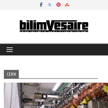
Skip
to
content
CERN