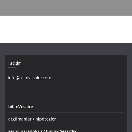
iletişim
info@bilimvesaire.com
bilimVesaire
argümanlar / hipotezler
Fermi paradoksu / Büyük Sessizlik