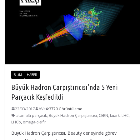
BILIM
HABER
Büyük Hadron Çarpıştırıcısı’nda 5 Yeni
Parçacık Keşfedildi
22/03/2017
bVs
3779 Görüntüleme
atomaltı parçacık
,
Büyük Hadron Çarpıştırıcısı
,
CERN
,
kuark
,
LHC
,
LHCb
,
omega-c-sıfır
Büyük Hadron Çarpıştırıcısı, Beauty deneyinde görev