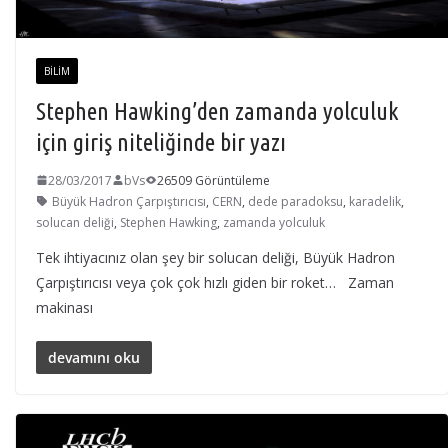
BILIM
Stephen Hawking’den zamanda yolculuk
için giriş niteliğinde bir yazı
28/03/2017
bVs
26509 Görüntüleme
Büyük Hadron Çarpıştırıcısı
,
CERN
,
dede paradoksu
,
karadelik
,
solucan deliği
,
Stephen Hawking
,
zamanda yolculuk
Tek ihtiyacınız olan şey bir solucan deliği, Büyük Hadron
Çarpıştırıcısı veya çok çok hızlı giden bir roket… Zaman
makinası
devamını oku