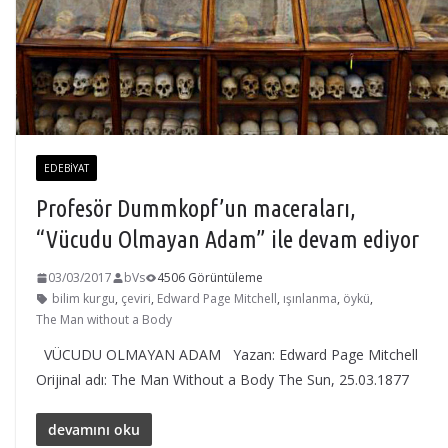
EDEBIYAT
Profesör Dummkopf’un maceraları,
“Vücudu Olmayan Adam” ile devam ediyor
03/03/2017
bVs
4506 Görüntüleme
bilim kurgu
,
çeviri
,
Edward Page Mitchell
,
ışınlanma
,
öykü
,
The Man without a Body
VÜCUDU OLMAYAN ADAM Yazan: Edward Page Mitchell
Orijinal adı: The Man Without a Body The Sun, 25.03.1877
devamını oku