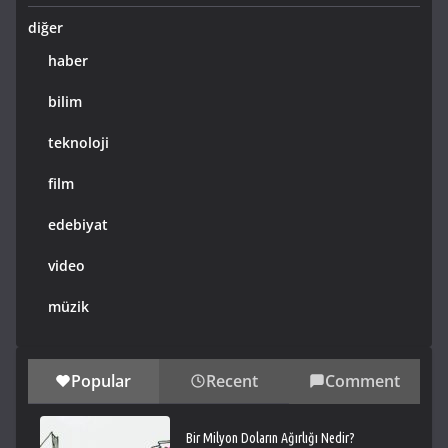
diğer
haber
bilim
teknoloji
film
edebiyat
video
müzik
Popular
Recent
Comment
Bir Milyon Doların Ağırlığı Nedir?