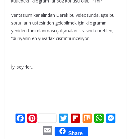
kütledeki “kilogram”lar söz konusu olabilir mi?
Veritasium kanalından Derek bu videosunda, işte bu
sorunların üstesinden gelebilmek için kilogramın
yeniden tanımlanması çalışmaları sırasında üretilen,
“dünyanın en yuvarlak cismi”ni inceliyor.
İyi seyirler…
F
P
T
F
M
W
M
a
i
w
l
i
h
e
E
Share
c
n
i
i
x
a
s