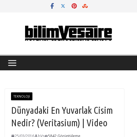
Skip
to
content
TEKNOLOJI
Dünyadaki En Yuvarlak Cisim
Nedir? (Veritasium) | Video
25/03/2016
bVs
5842 Görüntüleme