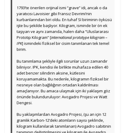
1793’te önerilen orijinal ismi “grave” idi, ancak o da
yaratıcısı Lavoisier gibi Fransız Devrimi’nin
kurbanlarından biri oldu. En tuhaf SI biriminin öyküsü
işte bu şekilde başlıyor. Kilogram, isminde bir ön ek
taşıyan ve aynı zamanda, halen daha “Uluslararası
Prototip Kilogram” [
international prototype kilogram –
IPK
] ismindeki fiziksel bir cisim tanımlanan tek temel
birim.
Bu tanımlama şekliyle ilgili sorunlar uzun zamandır
biliniyor. IPK, kendisi ile birlikte muhafaza edilen 40
adet benzer silindirin aksine, kütlesini
koruyamamakta. Bu nedenle, kilogramın fiziksel bir
nesneye olan bağlılığının ortadan kaldırılması
amaçlanıyor. Bu amaca ulaşmak için iki yaklaşım göz
önünde bulunduruluyor: Avogadro Projesi ve Watt
Dengesi.
Bu yaklaşımlardan Avogadro Projesi, (şu an için 12
gramlık Karbon-12’deki atomların sayısı şeklinde,
kilogram kullanılarak tanımlanan) Avogadro sabitinin
tanımının değiştirilmesini ve kilogram ile Avogadro