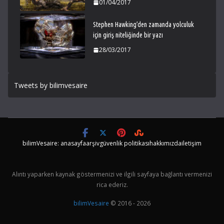
01/04/2017
Stephen Hawking’den zamanda yolculuk
için giriş niteliğinde bir yazı
28/03/2017
Tweets by bilimvesaire
bilimVesaire: anasayfa
arşiv
güvenlik politikası
hakkımızda
iletişim
Alıntı yaparken kaynak göstermenizi ve ilgili sayfaya bağlantı vermenizi
rica ederiz.
bilimVesaire
© 2016 - 2026