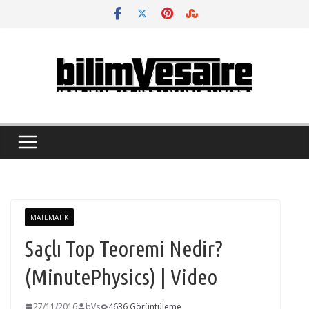
Skip
to
content
MATEMATIK
Saçlı Top Teoremi Nedir?
(MinutePhysics) | Video
27/11/2016
bVs
4636 Görüntüleme