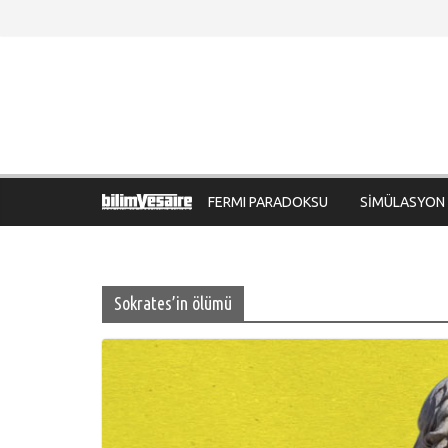
Skip
to
content
FERMI PARADOKSU
SİMÜLASYON
Sokrates’in ölümü