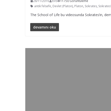
28/11/2016
bVs
11750 Görüntüleme
antik felsefe
,
Devlet (Platon)
,
Platon
,
Sokrates
,
Sokrates
The School of Life bu videosunda Sokrates’in, demo
devamını oku