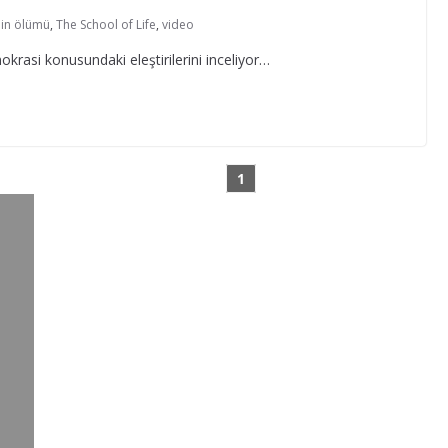
'in ölümü
,
The School of Life
,
video
krasi konusundaki eleştirilerini inceliyor…
1