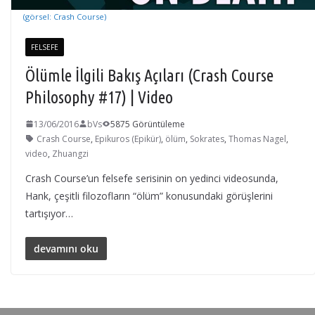
(görsel: Crash Course)
FELSEFE
Ölümle İlgili Bakış Açıları (Crash Course
Philosophy #17) | Video
13/06/2016
bVs
5875 Görüntüleme
Crash Course
,
Epikuros (Epikür)
,
ölüm
,
Sokrates
,
Thomas Nagel
,
video
,
Zhuangzi
Crash Course’un felsefe serisinin on yedinci videosunda,
Hank, çeşitli filozofların “ölüm” konusundaki görüşlerini
tartışıyor…
devamını oku