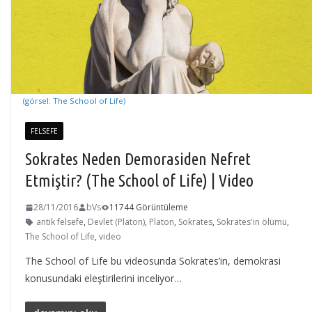
(görsel: The School of Life)
FELSEFE
Sokrates Neden Demorasiden Nefret
Etmiştir? (The School of Life) | Video
28/11/2016
bVs
11744 Görüntüleme
antik felsefe
,
Devlet (Platon)
,
Platon
,
Sokrates
,
Sokrates'in ölümü
,
The School of Life
,
video
The School of Life bu videosunda Sokrates’in, demokrasi
konusundaki eleştirilerini inceliyor…