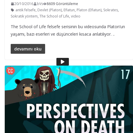
20/10/2016
bVs
8609 Görüntüleme
antik felsefe
,
Devlet (Platon)
,
Eflatun
,
Platon (Eflatun)
,
Sokrates
,
Sokratik yöntem
,
The School of Life
,
video
The School of Life felsefe serisinin bu videosunda Platon’un
yaşamı, bazı eserleri ve düşünceleri kısaca anlatılıyor. ..
devamını oku