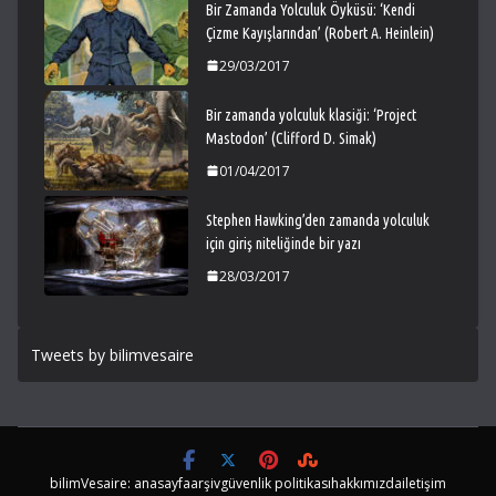
Bir Zamanda Yolculuk Öyküsü: ‘Kendi
Çizme Kayışlarından’ (Robert A. Heinlein)
29/03/2017
Bir zamanda yolculuk klasiği: ‘Project
Mastodon’ (Clifford D. Simak)
01/04/2017
Stephen Hawking’den zamanda yolculuk
için giriş niteliğinde bir yazı
28/03/2017
Tweets by bilimvesaire
bilimVesaire: anasayfa
arşiv
güvenlik politikası
hakkımızda
iletişim