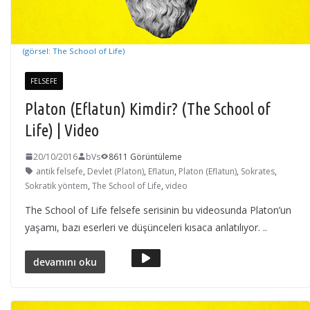
(görsel: The School of Life)
FELSEFE
Platon (Eflatun) Kimdir? (The School of
Life) | Video
20/10/2016
bVs
8611 Görüntüleme
antik felsefe
,
Devlet (Platon)
,
Eflatun
,
Platon (Eflatun)
,
Sokrates
,
Sokratik yöntem
,
The School of Life
,
video
The School of Life felsefe serisinin bu videosunda Platon’un
yaşamı, bazı eserleri ve düşünceleri kısaca anlatılıyor. ..
devamını oku