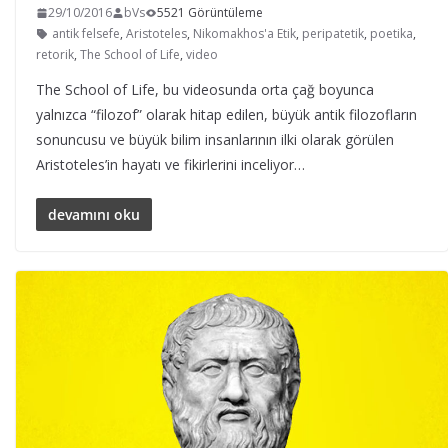
29/10/2016
bVs
5521 Görüntüleme
antik felsefe
,
Aristoteles
,
Nikomakhos'a Etik
,
peripatetik
,
poetika
,
retorik
,
The School of Life
,
video
The School of Life, bu videosunda orta çağ boyunca
yalnızca “filozof” olarak hitap edilen, büyük antik filozofların
sonuncusu ve büyük bilim insanlarının ilki olarak görülen
Aristoteles’in hayatı ve fikirlerini inceliyor…
devamını oku