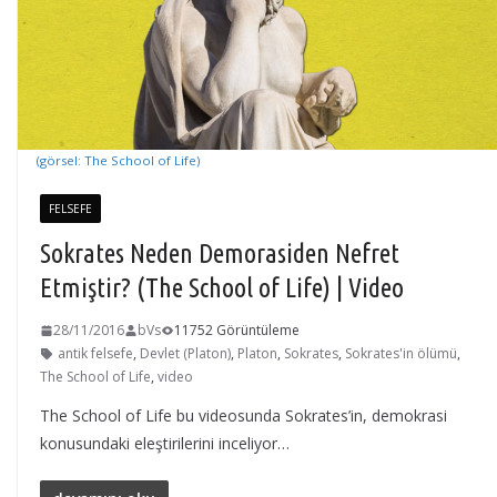
(görsel: The School of Life)
FELSEFE
Sokrates Neden Demorasiden Nefret
Etmiştir? (The School of Life) | Video
28/11/2016
bVs
11752 Görüntüleme
antik felsefe
,
Devlet (Platon)
,
Platon
,
Sokrates
,
Sokrates'in ölümü
,
The School of Life
,
video
The School of Life bu videosunda Sokrates’in, demokrasi
konusundaki eleştirilerini inceliyor…