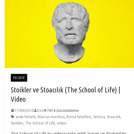
FELSEFE
Stoikler ve Stoacılık (The School of Life) |
Video
17/09/2016
bVs
7614 Görüntüleme
antik felsefe
,
Marcus Aurelius
,
Roma felsefesi
,
Seneca
,
Stoacılık
,
Stoikler
,
The School of Life
,
video
The School of Life bu videosunda antik Yunan ve Roma’daki