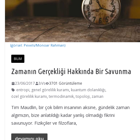
(görsel: Pexels/Monoar Rahman)
BILIM
Zamanın Gerçekliği Hakkında Bir Savunma
23/06/2017
bVs
3701 Görüntüleme
entropi
,
genel görelilik kuramı
,
kuantum dolanıklığı
,
özel görelilik kuramı
,
termodinamik
,
topoloji
,
zaman
Tim Maudlin, bir çok bilim insanının aksine, gündelik zaman
algımızın, bize anlatıldığı kadar yanlış olmadığı fikrini
savunuyor. Fizikçiler ve filzoflara,
devamını oku