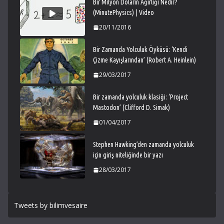
Bir Milyon Doların Ağırlığı Nedir?
(MinutePhysics) | Video
20/11/2016
Bir Zamanda Yolculuk Öyküsü: ‘Kendi
Çizme Kayışlarından’ (Robert A. Heinlein)
29/03/2017
Bir zamanda yolculuk klasiği: ‘Project
Mastodon’ (Clifford D. Simak)
01/04/2017
Stephen Hawking’den zamanda yolculuk
için giriş niteliğinde bir yazı
28/03/2017
Tweets by bilimvesaire