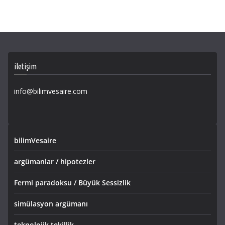
iletişim
info@bilimvesaire.com
bilimVesaire
argümanlar / hipotezler
Fermi paradoksu / Büyük Sessizlik
simülasyon argümanı
teknolojik tekillik