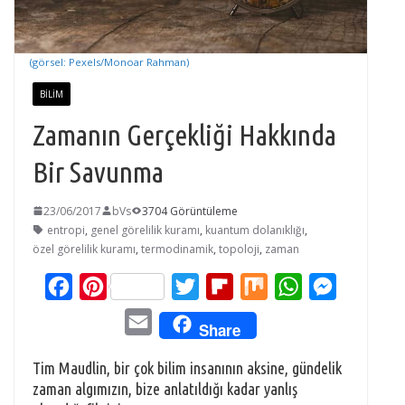
(görsel: Pexels/Monoar Rahman)
BILIM
Zamanın Gerçekliği Hakkında
Bir Savunma
23/06/2017
bVs
3704 Görüntüleme
entropi
,
genel görelilik kuramı
,
kuantum dolanıklığı
,
özel görelilik kuramı
,
termodinamik
,
topoloji
,
zaman
F
P
T
F
M
W
M
a
i
w
l
i
h
e
E
Share
c
n
i
i
x
a
s
m
e
t
t
p
t
s
Tim Maudlin, bir çok bilim insanının aksine, gündelik
a
zaman algımızın, bize anlatıldığı kadar yanlış
b
e
t
b
s
e
i