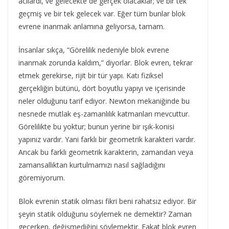
acılardı, ve gelecekte de gerçek olacaklar; ve bir tek
geçmiş ve bir tek gelecek var. Eğer tüm bunlar blok
evrene inanmak anlamına geliyorsa, tamam.
İnsanlar sıkça, “Görelilik nedeniyle blok evrene
inanmak zorunda kaldım,” diyorlar. Blok evren, tekrar
etmek gerekirse, rijit bir tür yapı. Katı fiziksel
gerçekliğin bütünü, dört boyutlu yapıyı ve içerisinde
neler olduğunu tarif ediyor. Newton mekaniğinde bu
nesnede mutlak eş-zamanlılık katmanları mevcuttur.
Görelilikte bu yoktur; bunun yerine bir ışık-konisi
yapınız vardır. Yani farklı bir geometrik karakteri vardır.
Ancak bu farklı geometrik karakterin, zamandan veya
zamansallıktan kurtulmamızı nasıl sağladığını
göremiyorum.
Blok evrenin statik olması fikri beni rahatsız ediyor. Bir
şeyin statik olduğunu söylemek ne demektir? Zaman
geçerken, değişmediğini söylemektir. Fakat blok evren