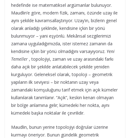
hedefinde ise matematiksel argümanlar bulunuyor.
Maudlin’e göre, modern fizik, zamanı, özünde uzay ile
aynı şekilde kavramsallaştırıyor. Uzay’ın, bizlerin genel
olarak anladığı şeklinde, kendisine içkin bir yönü
bulunmuyor – yani eşyönlü. Mekânsal sezgilerimizi
zamana uyguladığımızda, ister istemez zamanın da
kendisine içkin bir yönü olmadığını varsayıyoruz.
Yeni
Temeller
, topolojiyi, zaman ve uzay arasındaki farkı
daha açık bir şekilde anlatabilecek şekilde yeniden
kurguluyor. Geleneksel olarak, topoloji – geometrik
yapıların ilk seviyesi – bir noktanın uzay veya
zamandaki komşuluğunu tarif etmek için açık kümeler
kullanılarak tanımlanır. “Açık”, keskin kenarı olmayan
bir bölge anlamına gelir; kümedeki her nokta, aynı
kümedeki başka noktalar ile çevrilidir.
Maudlin, bunun yerine topolojiyi doğrular üzerine
kurmayı öneriyor. Bunun gündelik geometrik