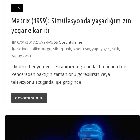
FILM
Matrix (1999): Simülasyonda yaşadığımızın
yegane kanıtı
10/01/2017
bVs
4568 Görüntüleme
aksiyon
,
bilim kurgu
,
siberpunk
,
siberuzay
,
yapay gerçeklik
,
yapay zekâ
Matrix, her yerdedir. Etrafımızda. Şu anda, bu odada bile.
Pencereden baktığın zaman onu görebilirsin veya
televizyonu açtığında. İşe gittiğinde
devamını oku