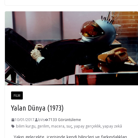
FILM
Yalan Dünya (1973)
10/01/2017
bVs
7133 Görüntüleme
bilim kurgu
,
gerilim
,
macera
,
suç
,
yapay gerçeklik
,
yapay zekâ
Yakın gelecekte, içerisinde kendi bilinçleri ve farkındalıkları