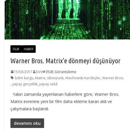
FILM
HABER
Warner Bros. Matrix’e dönmeyi düşünüyor
15/03/2017
bVs
3545 Görüntüleme
bilim kurgu
,
Matrix
,
siberpunk
,
Wachowski Kardeşler
,
Warner Bros.
,
yapay gerçeklik
,
yapay zekâ
Yakın zamanda yayımlanan haberlere göre, Warner Bros.
Matrix evrenine yeni bir film daha ekleme kararı aldı ve
çalışmalara başlandı.
devamını oku