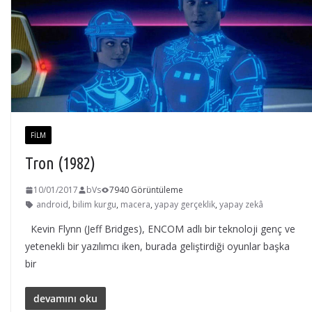
FILM
Tron (1982)
10/01/2017
bVs
7940 Görüntüleme
android
,
bilim kurgu
,
macera
,
yapay gerçeklik
,
yapay zekâ
Kevin Flynn (Jeff Bridges), ENCOM adlı bir teknoloji genç ve
yetenekli bir yazılımcı iken, burada geliştirdiği oyunlar başka
bir
devamını oku