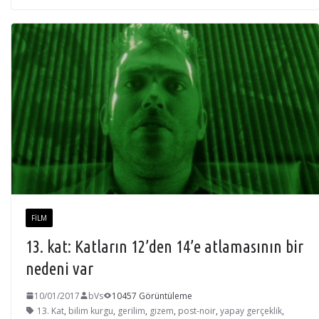
FILM
13. kat: Katların 12’den 14’e atlamasının bir
nedeni var
10/01/2017
bVs
10457 Görüntüleme
13. Kat
,
bilim kurgu
,
gerilim
,
gizem
,
post-noir
,
yapay gerçeklik
,