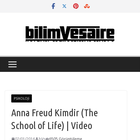
Skip
to
content
PSIKOLOJI
Anna Freud Kimdir (The
School of Life) | Video
02/01/2016
bVs
6505 Görüntüleme