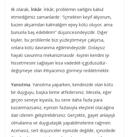
ilk olarak,
İnkâr
. İnkâr, problemin varlığını kabul
etmediğimiz zamanlardır. “İçmekten keyif alıyorum,
bazen akşamdan kalmalığım epey kötü oluyor; ama
bununla baş edebilirim” düşüncesindeyizdir. Diğer
kişiler, bu problemle bizi yüzleştirmeye çalışırsa,
onlara kötü davranma eğilimindeyizdir. Dolaysız
hayati savunma mekanizmasıdır -kişinin kendini iyi
hissetmesini sağlayan kısa vadedeli içgüdüsüdür-
değişmeye olan ihtiyacımızı görmeyi reddetmektir.
Yansıtma
. Yansıtma yaparken, kendinizde olan kötü
bir duyguyu, başka birine atfedersiniz. Mesela, eğer
geçen seneye kıyasla, bu sene daha fazla para
kazanmazsanız, eşinizin fazlasıyla eleştirel olacağına
dair izlenim geliştirebilirsiniz. Gerçekte, gayet anlayışlı
olmalarına ve duygudaşlık yapabilmelerine rağmen.
Acımasız, sert düşünceler eşinizde değildir, içinizdedir.