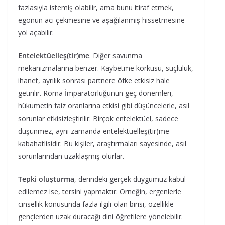
fazlasıyla istemiş olabilir, ama bunu itiraf etmek,
egonun acı çekmesine ve aşağılanmış hissetmesine
yol açabilir.
Entelektüelleş(tir)me
. Diğer savunma
mekanizmalarına benzer. Kaybetme korkusu, suçluluk,
ihanet, ayrılık sonrası partnere öfke etkisiz hale
getirilir. Roma İmparatorluğunun geç dönemleri,
hükumetin faiz oranlarına etkisi gibi düşüncelerle, asıl
sorunlar etkisizleştirilir. Birçok entelektüel, sadece
düşünmez, aynı zamanda entelektüelleş(tir)me
kabahatlisidir. Bu kişiler, araştırmaları sayesinde, asıl
sorunlarından uzaklaşmış olurlar.
Tepki oluşturma
, derindeki gerçek duygumuz kabul
edilemez ise, tersini yapmaktır. Örneğin, ergenlerle
cinsellik konusunda fazla ilgili olan birisi, özellikle
gençlerden uzak duracağı dini öğretilere yönelebilir.