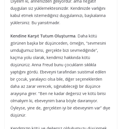
Diyelim ki, annenizden geliyordur. ama negatif
duyguları siz yüklemektesinizdir. Kendinizde varlığını
kabul etmek istemediğiniz duygularınızı, başkalarına
yüklersiniz. Bu yansıtmadır.
Kendine Karşıt Tutum Oluşturma
. Daha kötü
görünen başka bir düşünceden, örneğin, “sevmesini
umduğumuz birisi, gerçekte bizi sevmediğinde”,
kaçma yolu olarak, kendimiz hakkında kötü
düşünürüz. Anna Freud bunu çocukların sıklıkla
yaptığını gördü. Ebeveyni tarafından suistimal edilen
bir çocuk, yaralayıcı olsa bile, diğer seçeneklerden
daha az zarar verecek, sığınabileceği bir düşünce
arayışına girer. “Ben ne kadar değersiz ve kötü birisi
olmalıyım ki, ebeveynim bana böyle davranıyor.
Öyleyse, yine de, gerçekten iyi bir ebeveynim var” diye
düşünür.
Kendimizin kötü ve değersiz olduğumuzu düşünmek