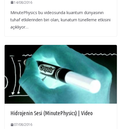
14/08/2016
MinutePhysics bu videosunda kuantum dünyasının
tuhaf etkilerinden biri olan, kunatum tünelleme etkisini
açıklıyor…
Hidrojenin Sesi (MinutePhysics) | Video
07/08/2016