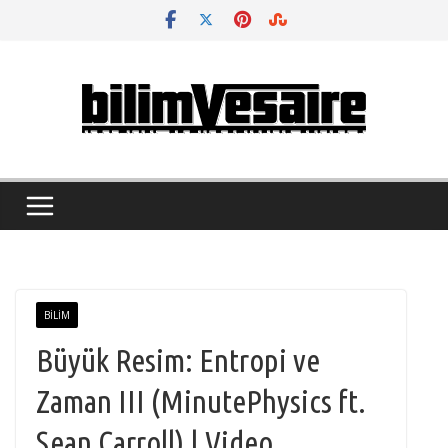
Skip
to
content
BILIM
Büyük Resim: Entropi ve
Zaman III (MinutePhysics ft.
Sean Carroll) | Video