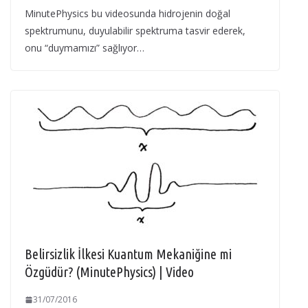
MinutePhysics bu videosunda hidrojenin doğal
spektrumunu, duyulabilir spektruma tasvir ederek,
onu “duymamızı” sağlıyor…
Belirsizlik İlkesi Kuantum Mekaniğine mi
Özgüdür? (MinutePhysics) | Video
31/07/2016