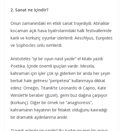
2. Sanat ne içindir?
Onun zamanındaki en etkili sanat trajediydi. Atinalılar
kocaman açık hava tiyatrolarındaki halk festivallerinde
kanlı ve korkunç oyunlar izlerlerdi. Aeschlyus, Euripides
ve Sophocles ünlü isimlerdi.
Aristoteles “iyi bir oyun nasıl yazılır” el kitabı yazdı:
Poetika. İçinde önemli ipuçları vardır. Mesela,
kahraman için işler çok iyi giderken bir anda her şeyin
berbat hale gelmesi “peripeteia” kullanmaya dikkat
ediniz. Örneğin, Titanik’te Leonardo di Caprio, Kate
Winslet’le beraber (güzel), gemi buz dağına çarpıyor
(korkunç). Diğer bir örnek ise “anagnoresis”,
kahramanın hayatının bir felaket olduğunu kavradığı
bir dramatik aydınlanma anıdır.
Trajedi aslında ne içindir? Bu kadar insanın bir araya