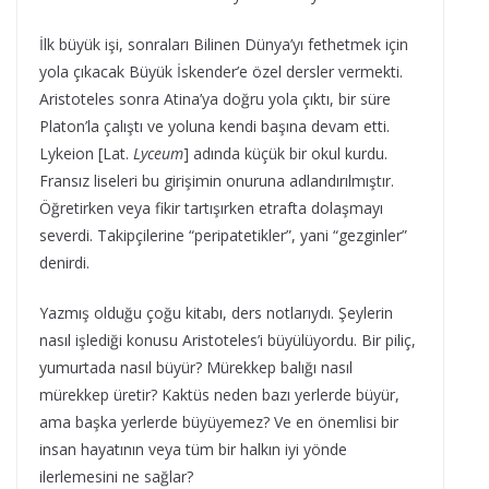
İlk büyük işi, sonraları Bilinen Dünya’yı fethetmek için
yola çıkacak Büyük İskender’e özel dersler vermekti.
Aristoteles sonra Atina’ya doğru yola çıktı, bir süre
Platon’la çalıştı ve yoluna kendi başına devam etti.
Lykeion [Lat.
Lyceum
] adında küçük bir okul kurdu.
Fransız liseleri bu girişimin onuruna adlandırılmıştır.
Öğretirken veya fikir tartışırken etrafta dolaşmayı
severdi. Takipçilerine “peripatetikler”, yani “gezginler”
denirdi.
Yazmış olduğu çoğu kitabı, ders notlarıydı. Şeylerin
nasıl işlediği konusu Aristoteles’i büyülüyordu. Bir piliç,
yumurtada nasıl büyür? Mürekkep balığı nasıl
mürekkep üretir? Kaktüs neden bazı yerlerde büyür,
ama başka yerlerde büyüyemez? Ve en önemlisi bir
insan hayatının veya tüm bir halkın iyi yönde
ilerlemesini ne sağlar?