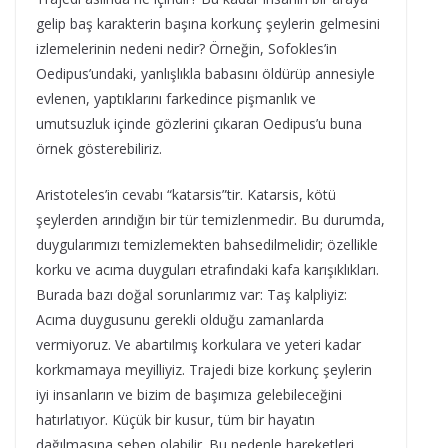
gelip baş karakterin başına korkunç şeylerin gelmesini
izlemelerinin nedeni nedir? Örneğin, Sofokles’in
Oedipus’undaki, yanlışlıkla babasını öldürüp annesiyle
evlenen, yaptıklarını farkedince pişmanlık ve
umutsuzluk içinde gözlerini çıkaran Oedipus’u buna
örnek gösterebiliriz.
Aristoteles’in cevabı “katarsis”tir. Katarsis, kötü
şeylerden arındığın bir tür temizlenmedir. Bu durumda,
duygularımızı temizlemekten bahsedilmelidir; özellikle
korku ve acıma duyguları etrafındaki kafa karışıklıkları.
Burada bazı doğal sorunlarımız var: Taş kalpliyiz:
Acıma duygusunu gerekli olduğu zamanlarda
vermiyoruz. Ve abartılmış korkulara ve yeteri kadar
korkmamaya meyilliyiz. Trajedi bize korkunç şeylerin
iyi insanların ve bizim de başımıza gelebileceğini
hatırlatıyor. Küçük bir kusur, tüm bir hayatın
dağılmasına sebep olabilir. Bu nedenle hareketleri