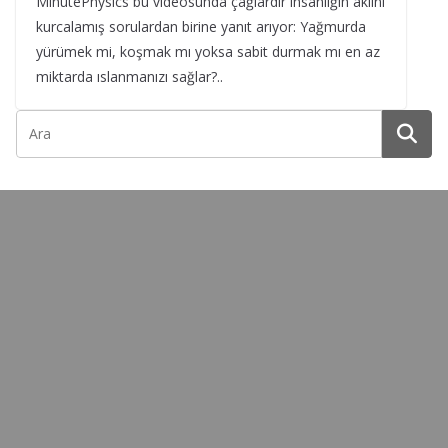
MinutePhysics bu videosunda çağlardır insanlığın aklını
kurcalamış sorulardan birine yanıt arıyor: Yağmurda
yürümek mi, koşmak mı yoksa sabit durmak mı en az
miktarda ıslanmanızı sağlar?..