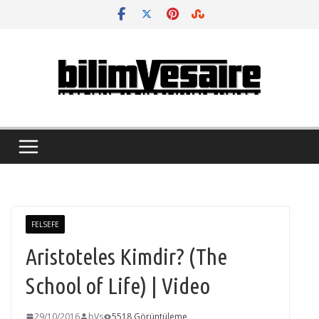
Skip
to
content
FELSEFE
Aristoteles Kimdir? (The
School of Life) | Video
29/10/2016
bVs
5518 Görüntüleme