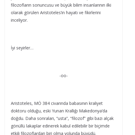
filozofların sonuncusu ve büyük bilim insanlarının ilki
olarak görülen Aristoteles’in hayatı ve fikirlerini
inceliyor.
İyi seyirler…
-oo-
Aristoteles, MÖ 384 civarında babasının kraliyet
doktoru olduğu, eski Yunan Krallığı Makedonya’da
doğdu. Daha sonraları, “usta”, “filozof” gibi bazı alçak
gönüllü lakaplar edinerek kabul edilebilir bir biçimde
etkili filozoflardan biri olma yolunda büyüdü.