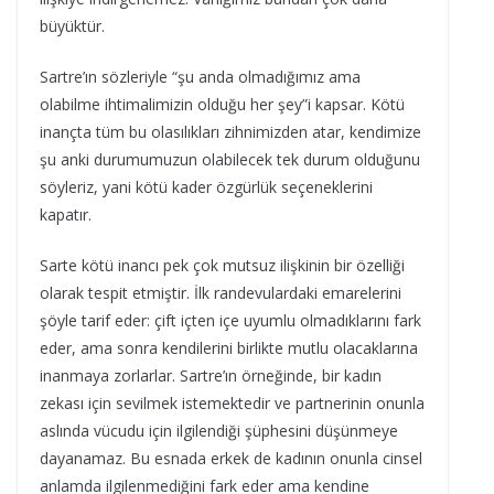
büyüktür.
Sartre’ın sözleriyle “şu anda olmadığımız ama
olabilme ihtimalimizin olduğu her şey”i kapsar. Kötü
inançta tüm bu olasılıkları zihnimizden atar, kendimize
şu anki durumumuzun olabilecek tek durum olduğunu
söyleriz, yani kötü kader özgürlük seçeneklerini
kapatır.
Sarte kötü inancı pek çok mutsuz ilişkinin bir özelliği
olarak tespit etmiştir. İlk randevulardaki emarelerini
şöyle tarif eder: çift içten içe uyumlu olmadıklarını fark
eder, ama sonra kendilerini birlikte mutlu olacaklarına
inanmaya zorlarlar. Sartre’ın örneğinde, bir kadın
zekası için sevilmek istemektedir ve partnerinin onunla
aslında vücudu için ilgilendiği şüphesini düşünmeye
dayanamaz. Bu esnada erkek de kadının onunla cinsel
anlamda ilgilenmediğini fark eder ama kendine