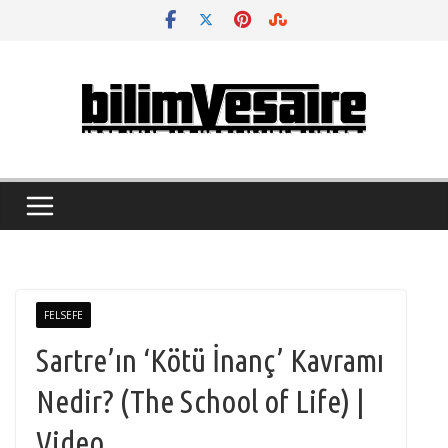
Skip
to
content
FELSEFE
Sartre’ın ‘Kötü İnanç’ Kavramı
Nedir? (The School of Life) |
Video