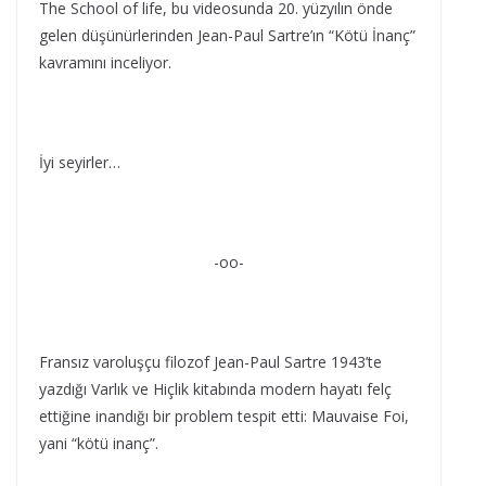
The School of life, bu videosunda 20. yüzyılın önde
gelen düşünürlerinden Jean-Paul Sartre’ın “Kötü İnanç”
kavramını inceliyor.
İyi seyirler…
-oo-
Fransız varoluşçu filozof Jean-Paul Sartre 1943’te
yazdığı Varlık ve Hiçlik kitabında modern hayatı felç
ettiğine inandığı bir problem tespit etti: Mauvaise Foi,
yani “kötü inanç”.