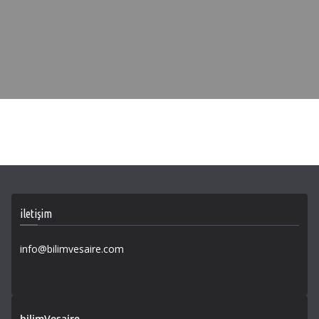
iletişim
info@bilimvesaire.com
bilimVesaire