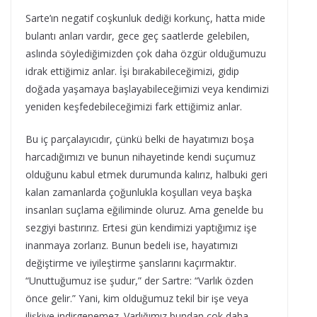
Sarte’ın negatif coşkunluk dediği korkunç, hatta mide
bulantı anları vardır, gece geç saatlerde gelebilen,
aslında söylediğimizden çok daha özgür olduğumuzu
idrak ettiğimiz anlar. İşi bırakabileceğimizi, gidip
doğada yaşamaya başlayabileceğimizi veya kendimizi
yeniden keşfedebileceğimizi fark ettiğimiz anlar.
Bu iç parçalayıcıdır, çünkü belki de hayatımızı boşa
harcadığımızı ve bunun nihayetinde kendi suçumuz
olduğunu kabul etmek durumunda kalırız, halbuki geri
kalan zamanlarda çoğunlukla koşulları veya başka
insanları suçlama eğiliminde oluruz. Ama genelde bu
sezgiyi bastırırız. Ertesi gün kendimizi yaptığımız işe
inanmaya zorlarız. Bunun bedeli ise, hayatımızı
değiştirme ve iyileştirme şanslarını kaçırmaktır.
“Unuttuğumuz ise şudur,” der Sartre: “Varlık özden
önce gelir.” Yani, kim olduğumuz tekil bir işe veya
ilişkiye indirgenemez. Varlığımız bundan çok daha