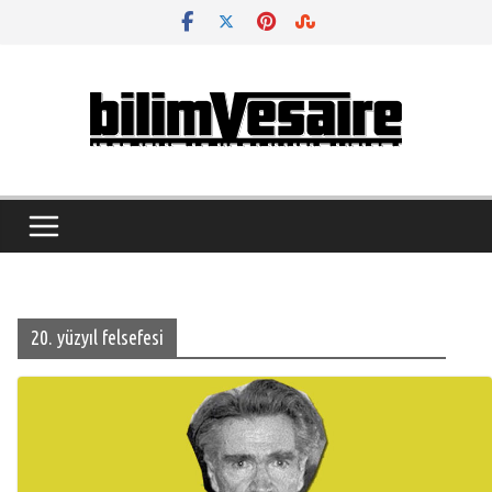
Skip
to
content
20. yüzyıl felsefesi