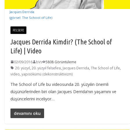
Jacques Derrida
(görsel: The School of Life)
FELSEFE
Jacques Derrida Kimdir? (The School of
Life) | Video
02/09/2016
bVs
5808 Görüntüleme
20. yüzyıl
,
20. yüzyıl felsefesi
,
Jacques Derrida
,
The School of Life
,
video
,
yapısökümü (dekonstrüktivizm)
The School of Life bu videosunda 20. yüzyılın önemli
düşünürlerinden biri olan Jacques Derrida’nın yaşamını ve
düşüncelerini inceliyor…
devamını oku