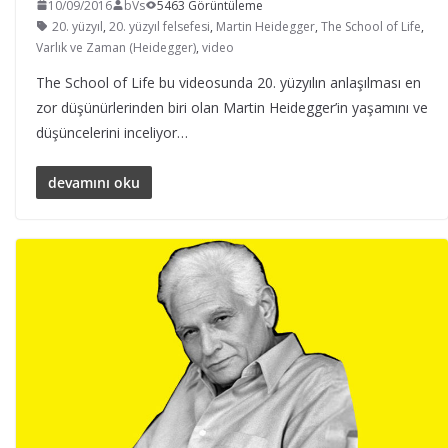
10/09/2016
bVs
5463 Görüntüleme
20. yüzyıl
,
20. yüzyıl felsefesi
,
Martin Heidegger
,
The School of Life
,
Varlık ve Zaman (Heidegger)
,
video
The School of Life bu videosunda 20. yüzyılın anlaşılması en
zor düşünürlerinden biri olan Martin Heidegger’in yaşamını ve
düşüncelerini inceliyor…
devamını oku