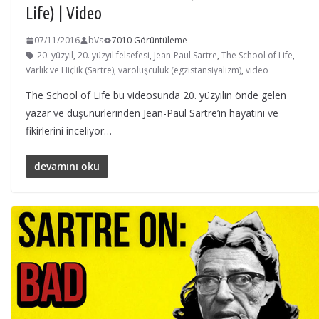
Life) | Video
07/11/2016
bVs
7010 Görüntüleme
20. yüzyıl
,
20. yüzyıl felsefesi
,
Jean-Paul Sartre
,
The School of Life
,
Varlık ve Hiçlik (Sartre)
,
varoluşculuk (egzistansiyalizm)
,
video
The School of Life bu videosunda 20. yüzyılın önde gelen
yazar ve düşünürlerinden Jean-Paul Sartre’ın hayatını ve
fikirlerini inceliyor…
devamını oku