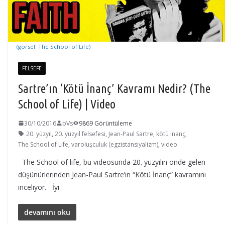
(görsel: The School of Life)
FELSEFE
Sartre’ın ‘Kötü İnanç’ Kavramı Nedir? (The
School of Life) | Video
30/10/2016
bVs
9869 Görüntüleme
20. yüzyıl
,
20. yüzyıl felsefesi
,
Jean-Paul Sartre
,
kötü inanç
,
The School of Life
,
varoluşculuk (egzistansiyalizm)
,
video
The School of life, bu videosunda 20. yüzyılın önde gelen
düşünürlerinden Jean-Paul Sartre’ın “Kötü İnanç” kavramını
inceliyor. İyi
devamını oku