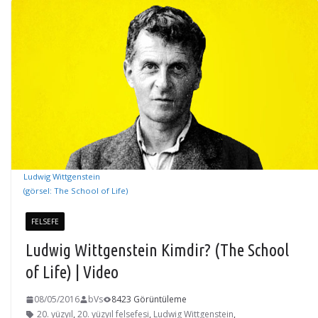
Ludwig Wittgenstein
(görsel: The School of Life)
FELSEFE
Ludwig Wittgenstein Kimdir? (The School
of Life) | Video
08/05/2016
bVs
8423 Görüntüleme
20. yüzyıl
,
20. yüzyıl felsefesi
,
Ludwig Wittgenstein
,