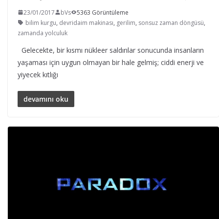
23/01/2017
bVs
5363 Görüntüleme
bilim kurgu
,
devridaim makinası
,
gerilim
,
sonsuz zaman döngüsü
,
zamanda yolculuk
Gelecekte, bir kısmı nükleer saldırılar sonucunda insanların
yaşaması için uygun olmayan bir hale gelmiş; ciddi enerji ve
yiyecek kıtlığı
devamını oku