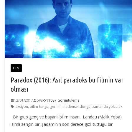
FILM
Paradox (2016): Asıl paradoks bu filmin var
olması
12/01/2017
bVs
11087 Görüntüleme
aksiyon
,
bilim kurgu
,
gerilim
,
nedensel döngü
,
zamanda yolculuk
Bir grup genç ve başarılı bilim insanı, Landau (Malik Yoba)
isimli zengin bir işadamının son derece gizli tuttuğu bir