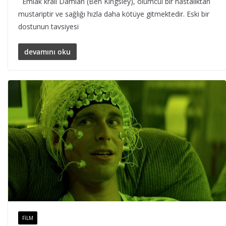
Emlak kralı Damian (Ben Kingsley), ölümcül bir hastalıktan
mustariptir ve sağlığı hızla daha kötüye gitmektedir. Eski bir
dostunun tavsiyesi
devamını oku
FILM