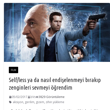
FILM
Self/less ya da nasıl endişelenmeyi bırakıp
zenginleri sevmeyi öğrendim
05/02/2017
bVs
3829 Görüntüleme
aksiyon
,
gerilim
,
gizem
,
zihin yükleme