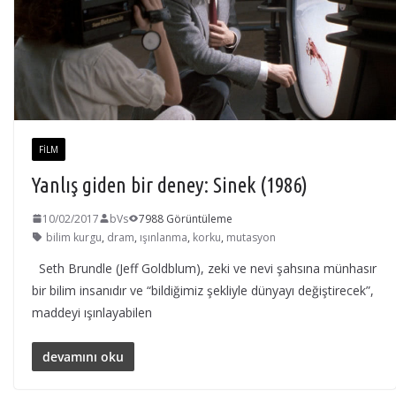
FILM
Yanlış giden bir deney: Sinek (1986)
10/02/2017
bVs
7988 Görüntüleme
bilim kurgu
,
dram
,
ışınlanma
,
korku
,
mutasyon
Seth Brundle (Jeff Goldblum), zeki ve nevi şahsına münhasır
bir bilim insanıdır ve “bildiğimiz şekliyle dünyayı değiştirecek”,
maddeyi ışınlayabilen
devamını oku