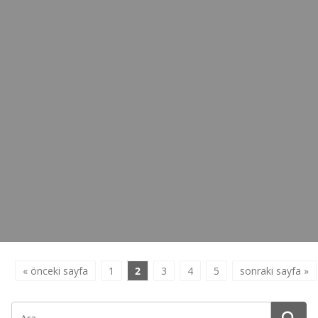
« önceki sayfa
1
2
3
4
5
sonraki sayfa »