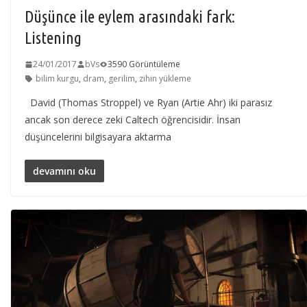
Düşünce ile eylem arasındaki fark:
Listening
24/01/2017
bVs
3590 Görüntüleme
bilim kurgu
,
dram
,
gerilim
,
zihin yükleme
David (Thomas Stroppel) ve Ryan (Artie Ahr) iki parasız
ancak son derece zeki Caltech öğrencisidir. İnsan
düşüncelerini bilgisayara aktarma
devamını oku