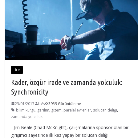
FILM
Kader, özgür irade ve zamanda yolculuk:
Synchronicity
23/01/2017
bVs
3959 Görüntüleme
bilim kurgu
,
gerilim
,
gizem
,
paralel evrenler
,
solucan deliği
,
zamanda yolculuk
Jim Beale (Chad McKnight), çalışmalarına sponsor olan bir
girişimci sayesinde ilk kez yapay bir solucan deliği