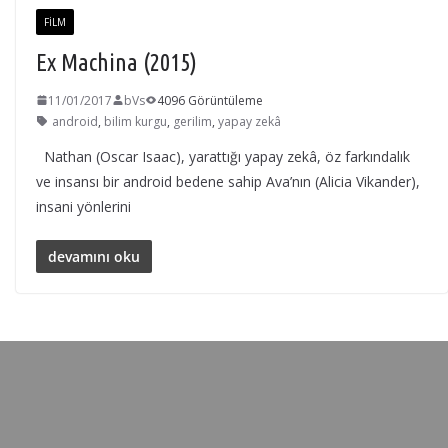
FILM
Ex Machina (2015)
11/01/2017
bVs
4096 Görüntüleme
android
,
bilim kurgu
,
gerilim
,
yapay zekâ
Nathan (Oscar Isaac), yarattığı yapay zekâ, öz farkındalık
ve insansı bir android bedene sahip Ava’nın (Alicia Vikander),
insani yönlerini
devamını oku