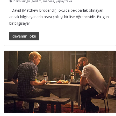
bilim kurgu
,
gerilim
,
macera
,
yapay zekâ
David (Matthew Broderick), okulda pek parlak olmayan
ancak bilgisayarlarla arası çok iyi bir lise öğrencisidir. Bir gün
bir bilgisayar
devamını oku